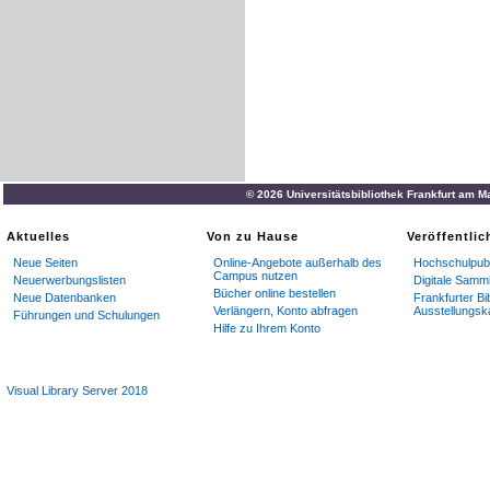
© 2026 Universitätsbibliothek Frankfurt am M
Aktuelles
Von zu Hause
Veröffentli
Neue Seiten
Online-Angebote außerhalb des
Hochschulpubl
Campus nutzen
Neuerwerbungslisten
Digitale Samm
Bücher online bestellen
Neue Datenbanken
Frankfurter Bi
Verlängern, Konto abfragen
Ausstellungsk
Führungen und Schulungen
Hilfe zu Ihrem Konto
Visual Library Server 2018