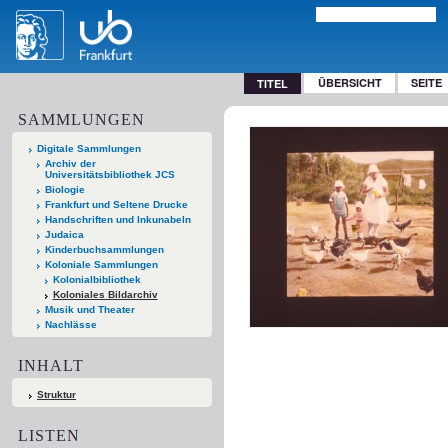
ÜBERSICHT
SEITE
TITEL
SAMMLUNGEN
Digitale Sammlungen
Archiv der
Universitätsbibliothek JCS
Biologie
Frankfurt und Seltene Drucke
Handschriften und Inkunabeln
Judaica
Kinderbuchsammlungen
Koloniale Sammlungen
Kolonialbibliothek
Koloniales Bildarchiv
Musik und Theater
Nachlässe
INHALT
Struktur
LISTEN