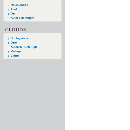
Neuzugänge
Titel
Ort
Autor / Beteiligte
CLOUDS
Schlagwörter
Orte
Autoren / Beteiligte
Verlage
Jahre