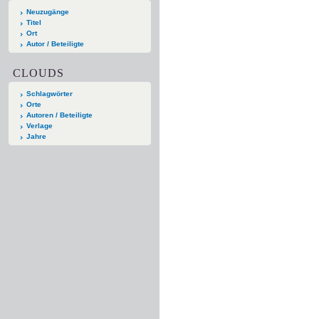
Neuzugänge
Titel
Ort
Autor / Beteiligte
CLOUDS
Schlagwörter
Orte
Autoren / Beteiligte
Verlage
Jahre