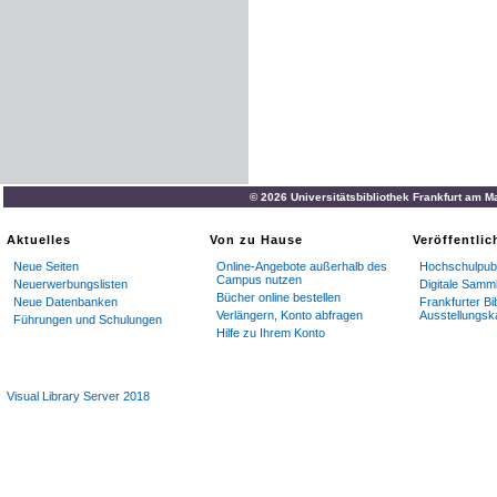
© 2026 Universitätsbibliothek Frankfurt am M
Aktuelles
Von zu Hause
Veröffentli
Neue Seiten
Online-Angebote außerhalb des
Hochschulpubl
Campus nutzen
Neuerwerbungslisten
Digitale Samm
Bücher online bestellen
Neue Datenbanken
Frankfurter Bi
Verlängern, Konto abfragen
Ausstellungsk
Führungen und Schulungen
Hilfe zu Ihrem Konto
Visual Library Server 2018