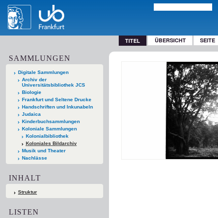
ÜBERSICHT
SEITE
TITEL
SAMMLUNGEN
Digitale Sammlungen
Archiv der
Universitätsbibliothek JCS
Biologie
Frankfurt und Seltene Drucke
Handschriften und Inkunabeln
Judaica
Kinderbuchsammlungen
Koloniale Sammlungen
Kolonialbibliothek
Koloniales Bildarchiv
Musik und Theater
Nachlässe
INHALT
Struktur
LISTEN