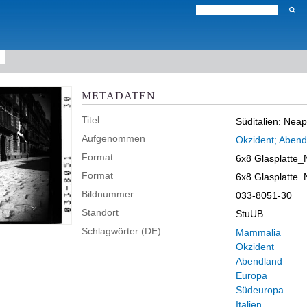
METADATEN
Titel
Süditalien: Neap
Aufgenommen
Okzident; Abend
Format
6x8 Glasplatte_
Format
6x8 Glasplatte_
Bildnummer
033-8051-30
Standort
StuUB
Schlagwörter (DE)
Mammalia
Okzident
Abendland
Europa
Südeuropa
Italien