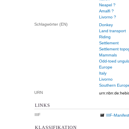
Neapel ?
Amalfi ?
Livorno ?
Schlagwörter (EN)
Donkey
Land transport
Riding
Settlement
Settlement topo
Mammals
Odd-toed ungul
Europe
Italy
Livorno
Southern Europ
URN
urn:nbn:de:heb
LINKS
IIIF
IIIF-Manifes
KLASSIFIKATION