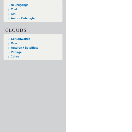
Neuzugänge
Titel
Ort
Autor / Beteiligte
CLOUDS
Schlagwörter
Orte
Autoren / Beteiligte
Verlage
Jahre