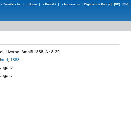
Detailsuche
|
Home
|
Kontakt
|
Impressum
|
Digitization Policy
|
[DE]
[EN]
el, Livorno, Amalfi 1888, Nr 8-29
land
,
1888
Negativ
Negativ