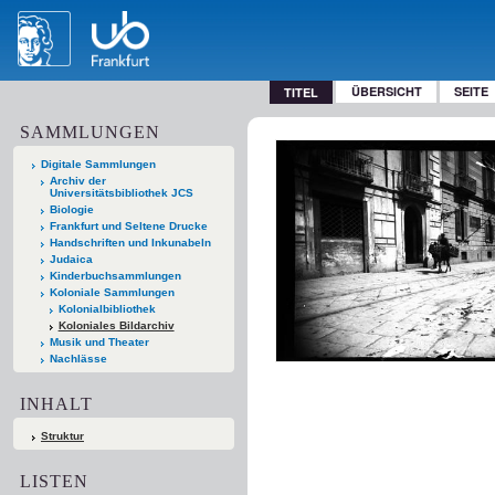
ÜBERSICHT
SEITE
TITEL
SAMMLUNGEN
Digitale Sammlungen
Archiv der
Universitätsbibliothek JCS
Biologie
Frankfurt und Seltene Drucke
Handschriften und Inkunabeln
Judaica
Kinderbuchsammlungen
Koloniale Sammlungen
Kolonialbibliothek
Koloniales Bildarchiv
Musik und Theater
Nachlässe
INHALT
Struktur
LISTEN