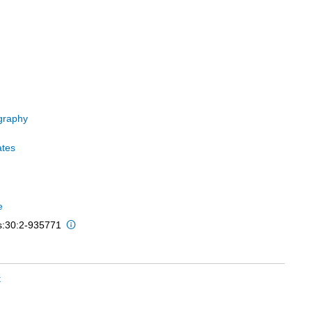
graphy
ates
e
is:30:2-935771
t