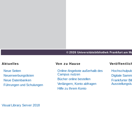
© 2026 Universitätsbibliothek Frankfurt am M
Aktuelles
Von zu Hause
Veröffentli
Neue Seiten
Online-Angebote außerhalb des
Hochschulpubl
Campus nutzen
Neuerwerbungslisten
Digitale Samm
Bücher online bestellen
Neue Datenbanken
Frankfurter Bi
Verlängern, Konto abfragen
Ausstellungsk
Führungen und Schulungen
Hilfe zu Ihrem Konto
Visual Library Server 2018