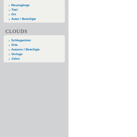
Neuzugänge
Titel
Ort
Autor / Beteiligte
CLOUDS
Schlagwörter
Orte
Autoren / Beteiligte
Verlage
Jahre