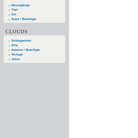
Neuzugänge
Titel
Ort
Autor / Beteiligte
CLOUDS
Schlagwörter
Orte
Autoren / Beteiligte
Verlage
Jahre