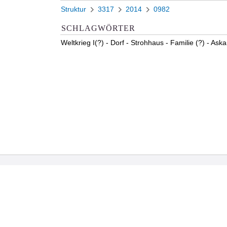
Struktur
3317
2014
0982
SCHLAGWÖRTER
Weltkrieg I(?) - Dorf - Strohhaus - Familie (?) - Ask
2026 Universitätsbibliothek Frankfurt am Main
|
Rechtliche Hinweise
|
Datenschutz
|
Impres