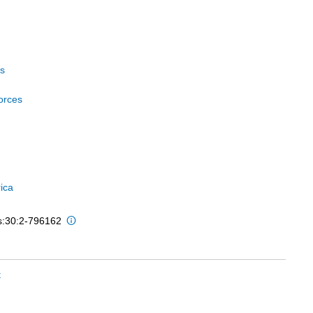
s
forces
ica
is:30:2-796162
t