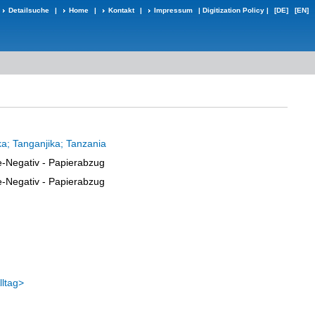
Detailsuche
|
Home
|
Kontakt
|
Impressum
|
Digitization Policy
|
[DE]
[EN]
ka; Tanganjika; Tanzania
e-Negativ - Papierabzug
e-Negativ - Papierabzug
n
ltag>