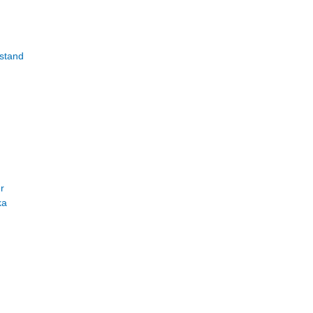
stand
r
ka