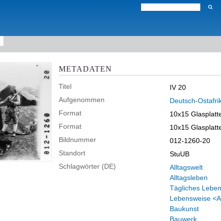
METADATEN
Titel
IV 20
Aufgenommen
Deutsch-Ostafri
Format
10x15 Glasplatt
Format
10x15 Glasplatt
Bildnummer
012-1260-20
Standort
StuUB
Schlagwörter (DE)
Alltagswelt
Alltagsleben
Tägliches Lebe
Lebensweise <Al
Baukunst
Bauwerk