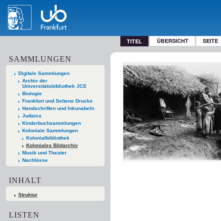
ÜBERSICHT
SEITE
TITEL
SAMMLUNGEN
Digitale Sammlungen
Archiv der
Universitätsbibliothek JCS
Biologie
Frankfurt und Seltene Drucke
Handschriften und Inkunabeln
Judaica
Kinderbuchsammlungen
Koloniale Sammlungen
Kolonialbibliothek
Koloniales Bildarchiv
Musik und Theater
Nachlässe
INHALT
Struktur
LISTEN