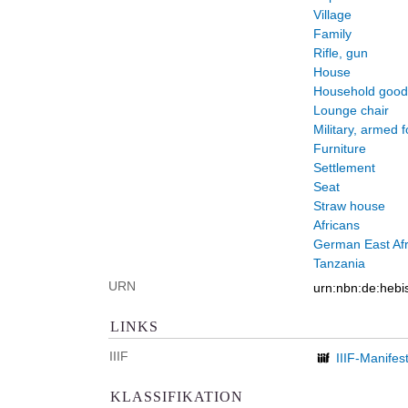
Village
Family
Rifle, gun
House
Household good
Lounge chair
Military, armed 
Furniture
Settlement
Seat
Straw house
Africans
German East Afr
Tanzania
URN
urn:nbn:de:heb
LINKS
IIIF
IIIF-Manifes
KLASSIFIKATION