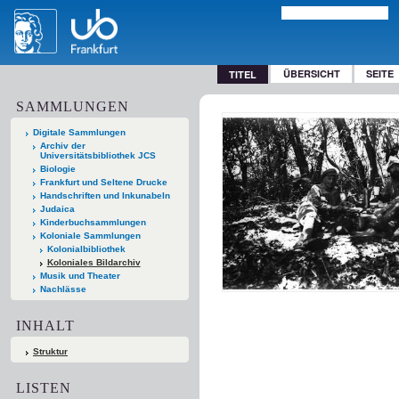
ÜBERSICHT
SEITE
TITEL
SAMMLUNGEN
Digitale Sammlungen
Archiv der
Universitätsbibliothek JCS
Biologie
Frankfurt und Seltene Drucke
Handschriften und Inkunabeln
Judaica
Kinderbuchsammlungen
Koloniale Sammlungen
Kolonialbibliothek
Koloniales Bildarchiv
Musik und Theater
Nachlässe
INHALT
Struktur
LISTEN