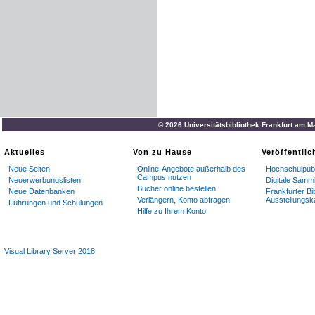
© 2026 Universitätsbibliothek Frankfurt am M
Aktuelles
Von zu Hause
Veröffentli
Neue Seiten
Online-Angebote außerhalb des
Hochschulpubl
Campus nutzen
Neuerwerbungslisten
Digitale Samm
Bücher online bestellen
Neue Datenbanken
Frankfurter Bi
Verlängern, Konto abfragen
Ausstellungsk
Führungen und Schulungen
Hilfe zu Ihrem Konto
Visual Library Server 2018