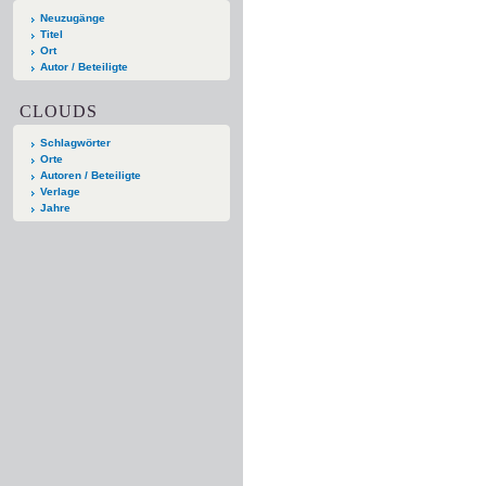
Neuzugänge
Titel
Ort
Autor / Beteiligte
CLOUDS
Schlagwörter
Orte
Autoren / Beteiligte
Verlage
Jahre