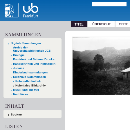
ÜBERSICHT
SEITE
TITEL
SAMMLUNGEN
Digitale Sammlungen
Archiv der
Universitätsbibliothek JCS
Biologie
Frankfurt und Seltene Drucke
Handschriften und Inkunabeln
Judaica
Kinderbuchsammlungen
Koloniale Sammlungen
Kolonialbibliothek
Koloniales Bildarchiv
Musik und Theater
Nachlässe
INHALT
Struktur
LISTEN