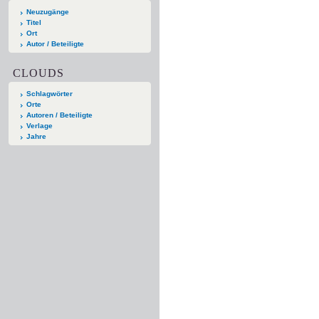
Neuzugänge
Titel
Ort
Autor / Beteiligte
CLOUDS
Schlagwörter
Orte
Autoren / Beteiligte
Verlage
Jahre