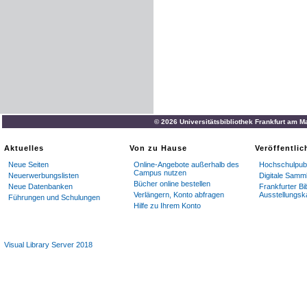
© 2026 Universitätsbibliothek Frankfurt am M
Aktuelles
Von zu Hause
Veröffentli
Neue Seiten
Online-Angebote außerhalb des
Hochschulpubl
Campus nutzen
Neuerwerbungslisten
Digitale Samm
Bücher online bestellen
Neue Datenbanken
Frankfurter Bi
Verlängern, Konto abfragen
Ausstellungsk
Führungen und Schulungen
Hilfe zu Ihrem Konto
Visual Library Server 2018