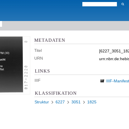
METADATEN
Titel
[6227_3051_18
URN
urn:nbn:de:heb
LINKS
IIIF
IIIF-Manifes
KLASSIFIKATION
Struktur
6227
3051
1825