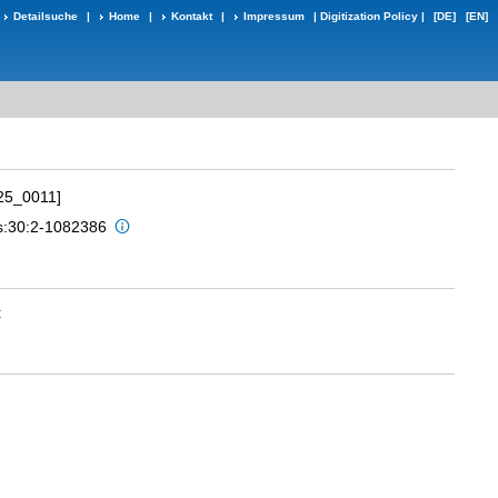
Detailsuche
|
Home
|
Kontakt
|
Impressum
|
Digitization Policy
|
[DE]
[EN]
25_0011]
is:30:2-1082386
t