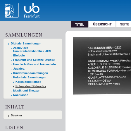
ÜBERSICHT
SEITE
TITEL
SAMMLUNGEN
Digitale Sammlungen
Archiv der
Universitätsbibliothek JCS
Biologie
Frankfurt und Seltene Drucke
Handschriften und Inkunabeln
Judaica
Kinderbuchsammlungen
Koloniale Sammlungen
Kolonialbibliothek
Koloniales Bildarchiv
Musik und Theater
Nachlässe
INHALT
Struktur
LISTEN