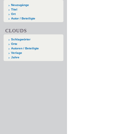
Neuzugänge
Titel
Ort
Autor / Beteiligte
CLOUDS
Schlagwörter
Orte
Autoren / Beteiligte
Verlage
Jahre