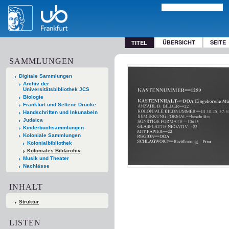
ÜBERSICHT
SEITE
TITEL
SAMMLUNGEN
Digitale Sammlungen
Archiv der
Universitätsbibliothek JCS
Biologie
Frankfurt und Seltene Drucke
Handschriften und Inkunabeln
Judaica
Kinderbuchsammlungen
Koloniale Sammlungen
Kolonialbibliothek
Koloniales Bildarchiv
Musik und Theater
Nachlässe
INHALT
Struktur
LISTEN