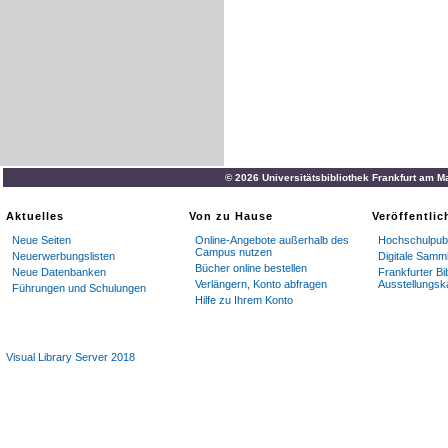
© 2026 Universitätsbibliothek Frankfurt am M
Aktuelles
Von zu Hause
Veröffentli
Neue Seiten
Online-Angebote außerhalb des
Hochschulpubl
Campus nutzen
Neuerwerbungslisten
Digitale Samm
Bücher online bestellen
Neue Datenbanken
Frankfurter Bi
Verlängern, Konto abfragen
Ausstellungsk
Führungen und Schulungen
Hilfe zu Ihrem Konto
Visual Library Server 2018