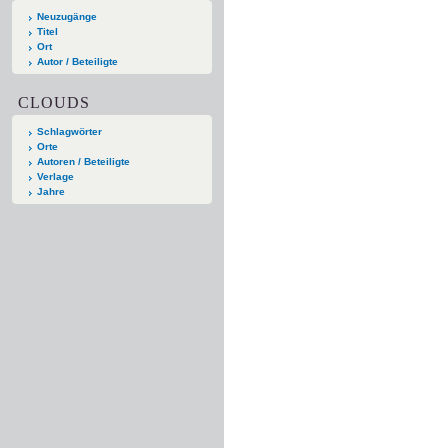
Neuzugänge
Titel
Ort
Autor / Beteiligte
CLOUDS
Schlagwörter
Orte
Autoren / Beteiligte
Verlage
Jahre