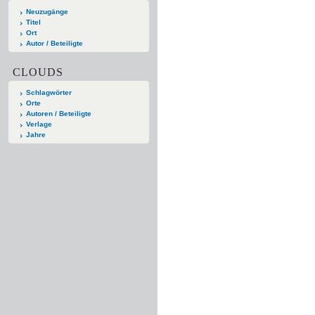
Neuzugänge
Titel
Ort
Autor / Beteiligte
CLOUDS
Schlagwörter
Orte
Autoren / Beteiligte
Verlage
Jahre