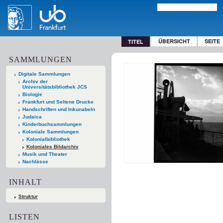
ÜBERSICHT
SEITE
TITEL
SAMMLUNGEN
Digitale Sammlungen
Archiv der
Universitätsbibliothek JCS
Biologie
Frankfurt und Seltene Drucke
Handschriften und Inkunabeln
Judaica
Kinderbuchsammlungen
Koloniale Sammlungen
Kolonialbibliothek
Koloniales Bildarchiv
Musik und Theater
Nachlässe
INHALT
Struktur
LISTEN