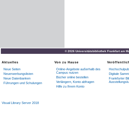
© 2026 Universitätsbibliothek Frankfurt am M
Aktuelles
Von zu Hause
Veröffentli
Neue Seiten
Online-Angebote außerhalb des
Hochschulpubl
Campus nutzen
Neuerwerbungslisten
Digitale Samm
Bücher online bestellen
Neue Datenbanken
Frankfurter Bi
Verlängern, Konto abfragen
Ausstellungsk
Führungen und Schulungen
Hilfe zu Ihrem Konto
Visual Library Server 2018