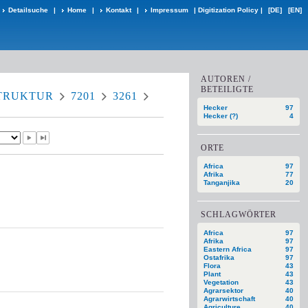
Detailsuche
|
Home
|
Kontakt
|
Impressum
|
Digitization Policy
|
[DE]
[EN]
AUTOREN /
BETEILIGTE
TRUKTUR
7201
3261
Hecker
97
Hecker (?)
4
ORTE
Africa
97
Afrika
77
Tanganjika
20
SCHLAGWÖRTER
Africa
97
Afrika
97
Eastern Africa
97
Ostafrika
97
Flora
43
Plant
43
Vegetation
43
Agrarsektor
40
Agrarwirtschaft
40
Agriculture
40