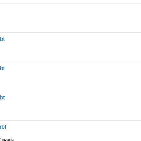
bt
bt
bt
rbt
Tanzania