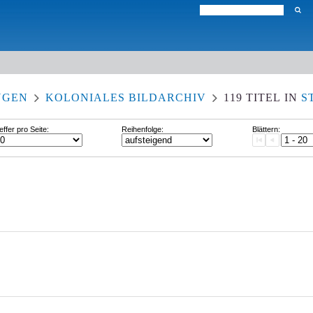
NGEN
KOLONIALES BILDARCHIV
119
TITEL
IN
S
effer pro Seite:
Reihenfolge:
Blättern: