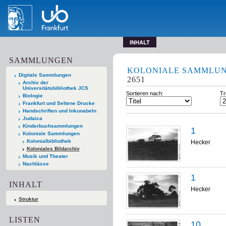
INHALT
SAMMLUNGEN
KOLONIALE SAMMLU
Digitale Sammlungen
2651
Archiv der
Universitätsbibliothek JCS
Sortieren nach:
Tr
Biologie
Frankfurt und Seltene Drucke
Handschriften und Inkunabeln
Judaica
Kinderbuchsammlungen
1
Koloniale Sammlungen
Kolonialbibliothek
Hecker
Koloniales Bildarchiv
Musik und Theater
Nachlässe
1
INHALT
Hecker
Struktur
LISTEN
10