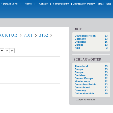
Detailsuche
|
Home
|
Kontakt
|
Impressum
|
Digitization Policy
|
[DE]
[EN]
ORTE
RUKTUR
7101
3162
Deutsches Reich
23
Germany
23
Okzident
16
Europe
13
Alps
3
SCHLAGWÖRTER
Abendland
39
Europa
39
Europe
39
Okzident
39
Central Europe
32
Mitteleuropa
32
Deutsches Reich
23
Deutschland
23
Germany
23
Colonial exhibit
19
Zeige 40 weitere