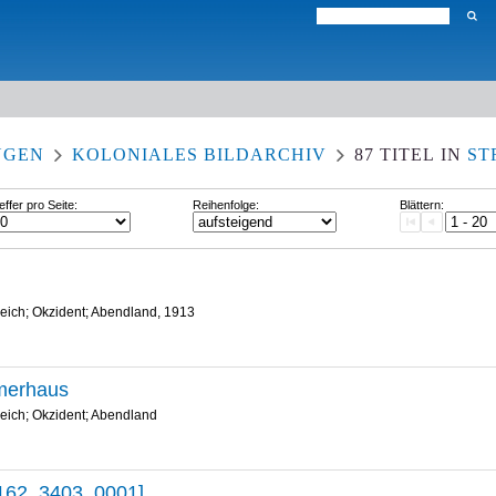
NGEN
KOLONIALES BILDARCHIV
87
TITEL
IN
ST
effer pro Seite:
Reihenfolge:
Blättern:
eich; Okzident; Abendland, 1913
rmerhaus
eich; Okzident; Abendland
162_3403_0001]