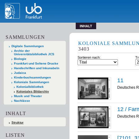
INHALT
SAMMLUNGEN
KOLONIALE SAMMLU
Digitale Sammlungen
3403
Archiv der
Universitätsbibliothek JCS
Sortieren nach:
Tr
Biologie
Frankfurt und Seltene Drucke
Handschriften und Inkunabeln
Judaica
Kinderbuchsammlungen
11
Koloniale Sammlungen
Kolonialbibliothek
Deutsches R
Koloniales Bildarchiv
Musik und Theater
Nachlässe
12 / Fa
INHALT
Deutsches R
Struktur
LISTEN
[7101_3