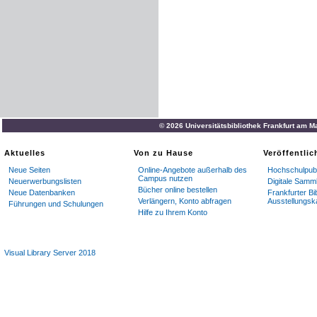
© 2026 Universitätsbibliothek Frankfurt am M
Aktuelles
Von zu Hause
Veröffentli
Neue Seiten
Online-Angebote außerhalb des
Hochschulpubl
Campus nutzen
Neuerwerbungslisten
Digitale Samm
Bücher online bestellen
Neue Datenbanken
Frankfurter Bi
Verlängern, Konto abfragen
Ausstellungsk
Führungen und Schulungen
Hilfe zu Ihrem Konto
Visual Library Server 2018