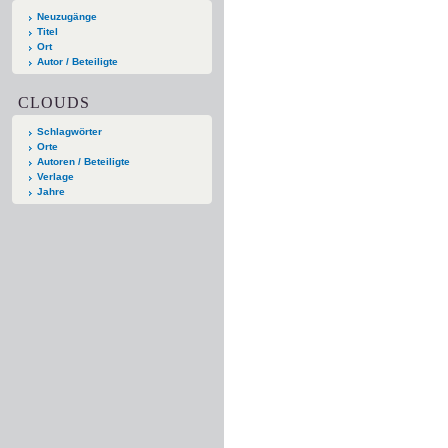
Neuzugänge
Titel
Ort
Autor / Beteiligte
CLOUDS
Schlagwörter
Orte
Autoren / Beteiligte
Verlage
Jahre