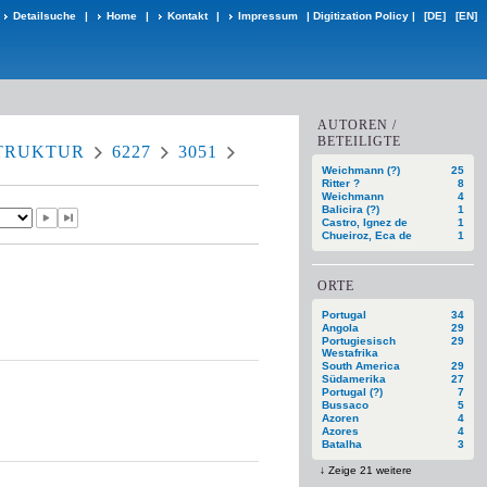
Detailsuche
|
Home
|
Kontakt
|
Impressum
|
Digitization Policy
|
[DE]
[EN]
AUTOREN /
BETEILIGTE
TRUKTUR
6227
3051
Weichmann (?)
25
Ritter ?
8
Weichmann
4
Balicira (?)
1
Castro, Ignez de
1
Chueiroz, Eca de
1
ORTE
Portugal
34
Angola
29
Portugiesisch
29
Westafrika
South America
29
Südamerika
27
Portugal (?)
7
Bussaco
5
Azoren
4
Azores
4
Batalha
3
Zeige 21 weitere