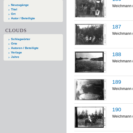
Neuzugänge
Weichmann 
Titel
Ort
Autor / Beteiligte
187
CLOUDS
Weichmann 
Schlagwörter
Orte
Autoren / Beteiligte
Verlage
188
Jahre
Weichmann 
189
Weichmann 
190
Weichmann 