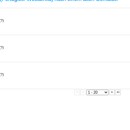
(?)
(?)
(?)