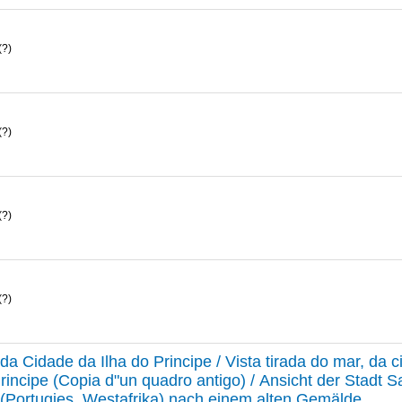
(?)
(?)
(?)
(?)
a da Cidade da Ilha do Principe / Vista tirada do mar, da
Principe (Copia d"un quadro antigo) / Ansicht der Stadt S
 (Portugies. Westafrika) nach einem alten Gemälde.