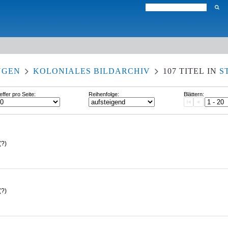
NGEN
KOLONIALES BILDARCHIV
107
TITEL
IN
S
effer pro Seite:
Reihenfolge:
Blättern:
(?)
(?)