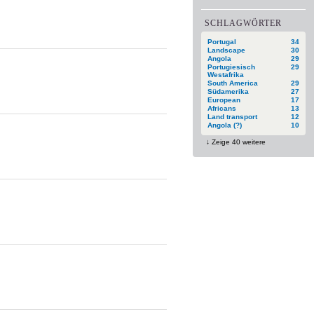
SCHLAGWÖRTER
Portugal
34
Landscape
30
Angola
29
Portugiesisch
29
Westafrika
South America
29
Südamerika
27
European
17
Africans
13
Land transport
12
Angola (?)
10
Zeige 40 weitere