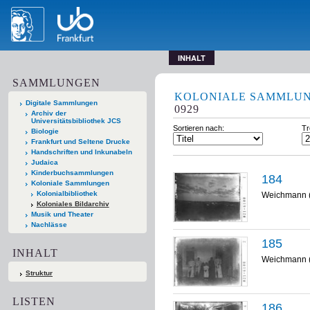
INHALT
SAMMLUNGEN
KOLONIALE SAMMLU
Digitale Sammlungen
0929
Archiv der
Universitätsbibliothek JCS
Sortieren nach:
Tr
Biologie
Frankfurt und Seltene Drucke
Handschriften und Inkunabeln
Judaica
Kinderbuchsammlungen
184
Koloniale Sammlungen
Kolonialbibliothek
Weichmann 
Koloniales Bildarchiv
Musik und Theater
Nachlässe
185
INHALT
Weichmann 
Struktur
LISTEN
186