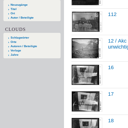
Neuzugänge
Titel
112
Ort
Autor / Beteiligte
CLOUDS
Schlagwörter
12 / Akc
Orte
unwichti
Autoren / Beteiligte
Verlage
Jahre
16
17
18