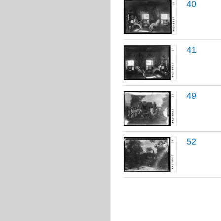
40
41
49
52