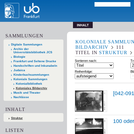
INHALT
SAMMLUNGEN
KOLONIALE SAMMLU
Digitale Sammlungen
BILDARCHIV
111
Archiv der
TITEL
IN
STRUKTUR
Universitätsbibliothek JCS
Biologie
Sortieren nach:
Tr
Frankfurt und Seltene Drucke
Handschriften und Inkunabeln
Judaica
Reihenfolge:
Bl
Kinderbuchsammlungen
Koloniale Sammlungen
Kolonialbibliothek
Koloniales Bildarchiv
[042-091
Musik und Theater
Nachlässe
INHALT
Struktur
100 oder
LISTEN