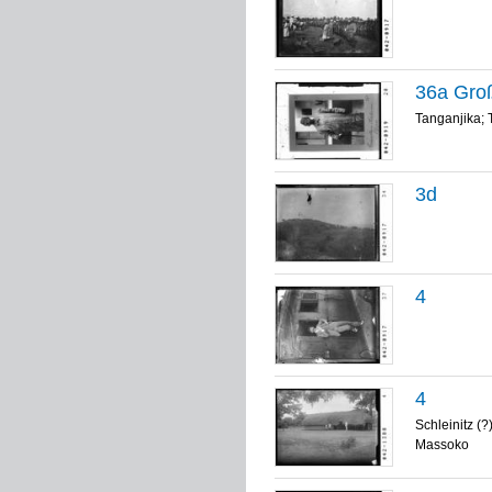
36a Groß
Tanganjika; 
3d
4
4
Schleinitz (?
Massoko