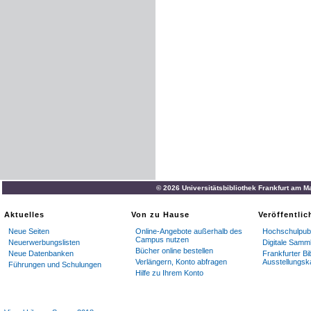
© 2026 Universitätsbibliothek Frankfurt am M
Aktuelles
Von zu Hause
Veröffentli
Neue Seiten
Online-Angebote außerhalb des
Hochschulpubl
Campus nutzen
Neuerwerbungslisten
Digitale Samm
Bücher online bestellen
Neue Datenbanken
Frankfurter Bi
Verlängern, Konto abfragen
Ausstellungsk
Führungen und Schulungen
Hilfe zu Ihrem Konto