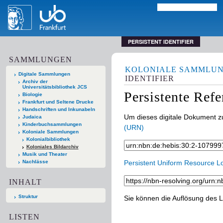
PERSISTENT IDENTIFIER
SAMMLUNGEN
KOLONIALE SAMMLU
Digitale Sammlungen
IDENTIFIER
Archiv der
Universitätsbibliothek JCS
Persistente Ref
Biologie
Frankfurt und Seltene Drucke
Handschriften und Inkunabeln
Um dieses digitale Dokument zu
Judaica
Kinderbuchsammlungen
(URN)
Koloniale Sammlungen
Kolonialbibliothek
Koloniales Bildarchiv
Musik und Theater
Nachlässe
Persistent Uniform Resource L
INHALT
Struktur
Sie können die Auflösung des L
LISTEN