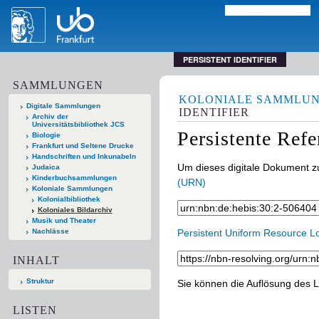
PERSISTENT IDENTIFIER
SAMMLUNGEN
KOLONIALE SAMMLU
Digitale Sammlungen
IDENTIFIER
Archiv der
Universitätsbibliothek JCS
Persistente Ref
Biologie
Frankfurt und Seltene Drucke
Handschriften und Inkunabeln
Um dieses digitale Dokument zu
Judaica
Kinderbuchsammlungen
(URN)
Koloniale Sammlungen
Kolonialbibliothek
Koloniales Bildarchiv
Musik und Theater
Nachlässe
Persistent Uniform Resource L
INHALT
Struktur
Sie können die Auflösung des L
LISTEN