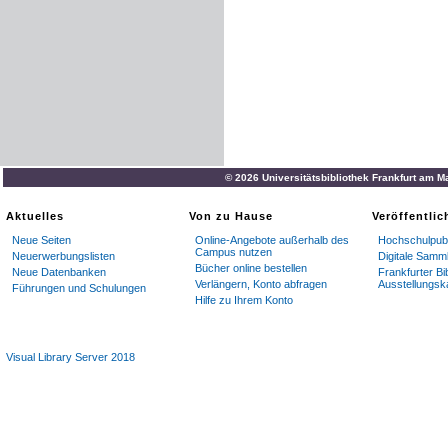
© 2026 Universitätsbibliothek Frankfurt am M
Aktuelles
Von zu Hause
Veröffentli
Neue Seiten
Online-Angebote außerhalb des
Hochschulpubl
Campus nutzen
Neuerwerbungslisten
Digitale Samm
Bücher online bestellen
Neue Datenbanken
Frankfurter Bi
Verlängern, Konto abfragen
Ausstellungsk
Führungen und Schulungen
Hilfe zu Ihrem Konto
Visual Library Server 2018