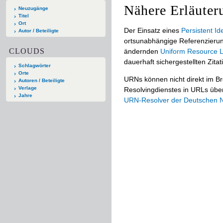
Nähere Erläuter
Neuzugänge
Titel
Ort
Der Einsatz eines
Persistent Ide
Autor / Beteiligte
ortsunabhängige Referenzierun
CLOUDS
ändernden
Uniform Resource L
dauerhaft sichergestellten Zitat
Schlagwörter
Orte
URNs können nicht direkt im B
Autoren / Beteiligte
Verlage
Resolvingdienstes in URLs übers
Jahre
URN-Resolver der Deutschen Na