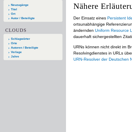
Nähere Erläuter
Neuzugänge
Titel
Ort
Der Einsatz eines
Persistent Ide
Autor / Beteiligte
ortsunabhängige Referenzierun
CLOUDS
ändernden
Uniform Resource L
dauerhaft sichergestellten Zitat
Schlagwörter
Orte
URNs können nicht direkt im B
Autoren / Beteiligte
Verlage
Resolvingdienstes in URLs übers
Jahre
URN-Resolver der Deutschen Na