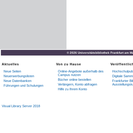
© 2026 Universitätsbibliothek Frankfurt am M
Aktuelles
Von zu Hause
Veröffentli
Neue Seiten
Online-Angebote außerhalb des
Hochschulpubl
Campus nutzen
Neuerwerbungslisten
Digitale Samm
Bücher online bestellen
Neue Datenbanken
Frankfurter Bi
Verlängern, Konto abfragen
Ausstellungsk
Führungen und Schulungen
Hilfe zu Ihrem Konto
Visual Library Server 2018