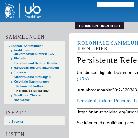
PERSISTENT IDENTIFIER
SAMMLUNGEN
KOLONIALE SAMMLU
Digitale Sammlungen
IDENTIFIER
Archiv der
Universitätsbibliothek JCS
Persistente Ref
Biologie
Frankfurt und Seltene Drucke
Handschriften und Inkunabeln
Um dieses digitale Dokument zu
Judaica
Kinderbuchsammlungen
(URN)
Koloniale Sammlungen
Kolonialbibliothek
Koloniales Bildarchiv
Musik und Theater
Nachlässe
Persistent Uniform Resource L
INHALT
Struktur
Sie können die Auflösung des L
LISTEN