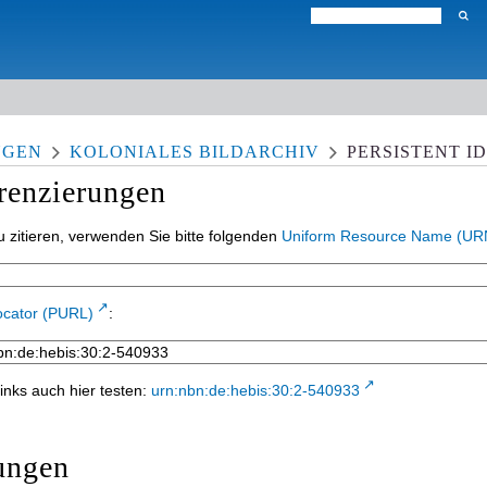
NGEN
KOLONIALES BILDARCHIV
PERSISTENT I
erenzierungen
 zitieren, verwenden Sie bitte folgenden
Uniform Resource Name (UR
ocator (PURL)
:
inks auch hier testen:
urn:nbn:de:hebis:30:2-540933
ungen