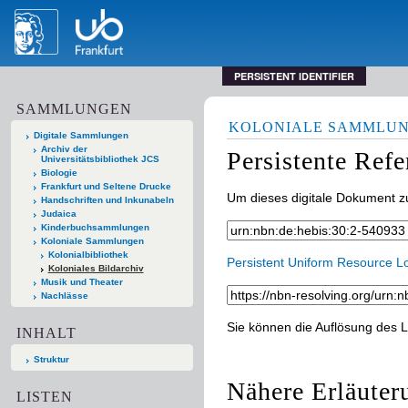
PERSISTENT IDENTIFIER
SAMMLUNGEN
KOLONIALE SAMMLU
Digitale Sammlungen
Archiv der
Persistente Ref
Universitätsbibliothek JCS
Biologie
Frankfurt und Seltene Drucke
Um dieses digitale Dokument zu
Handschriften und Inkunabeln
Judaica
Kinderbuchsammlungen
Koloniale Sammlungen
Kolonialbibliothek
Persistent Uniform Resource L
Koloniales Bildarchiv
Musik und Theater
Nachlässe
Sie können die Auflösung des L
INHALT
Struktur
Nähere Erläuter
LISTEN