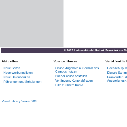
© 2026 Universitätsbibliothek Frankfurt am M
Aktuelles
Von zu Hause
Veröffentli
Neue Seiten
Online-Angebote außerhalb des
Hochschulpubl
Campus nutzen
Neuerwerbungslisten
Digitale Samm
Bücher online bestellen
Neue Datenbanken
Frankfurter Bi
Verlängern, Konto abfragen
Ausstellungsk
Führungen und Schulungen
Hilfe zu Ihrem Konto
Visual Library Server 2018