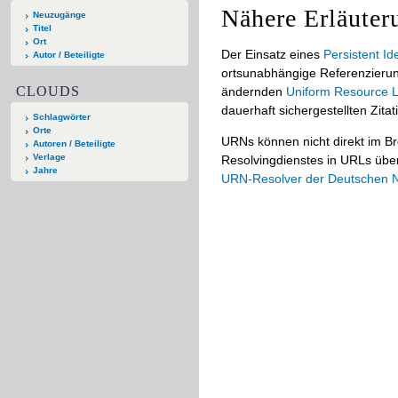
Nähere Erläuter
Neuzugänge
Titel
Ort
Der Einsatz eines
Persistent Ide
Autor / Beteiligte
ortsunabhängige Referenzierun
CLOUDS
ändernden
Uniform Resource L
dauerhaft sichergestellten Zitat
Schlagwörter
Orte
URNs können nicht direkt im B
Autoren / Beteiligte
Verlage
Resolvingdienstes in URLs übers
Jahre
URN-Resolver der Deutschen Na