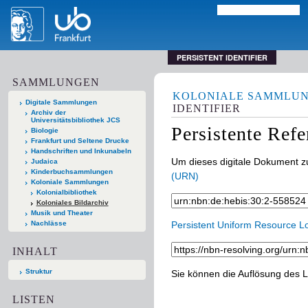
PERSISTENT IDENTIFIER
SAMMLUNGEN
KOLONIALE SAMMLU
Digitale Sammlungen
IDENTIFIER
Archiv der
Universitätsbibliothek JCS
Persistente Ref
Biologie
Frankfurt und Seltene Drucke
Handschriften und Inkunabeln
Um dieses digitale Dokument zu
Judaica
Kinderbuchsammlungen
(URN)
Koloniale Sammlungen
Kolonialbibliothek
Koloniales Bildarchiv
Musik und Theater
Nachlässe
Persistent Uniform Resource L
INHALT
Struktur
Sie können die Auflösung des L
LISTEN