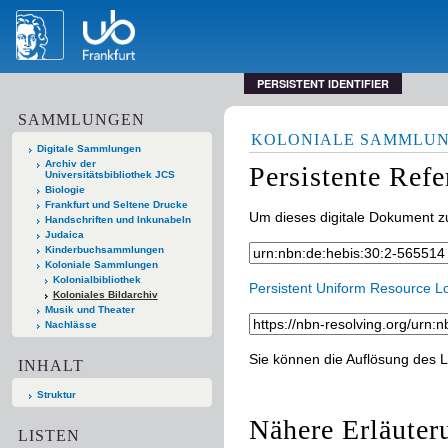
PERSISTENT IDENTIFIER
SAMMLUNGEN
KOLONIALE SAMMLU
Digitale Sammlungen
Archiv der
Persistente Ref
Universitätsbibliothek JCS
Biologie
Frankfurt und Seltene Drucke
Um dieses digitale Dokument zu
Handschriften und Inkunabeln
Judaica
Kinderbuchsammlungen
Koloniale Sammlungen
Kolonialbibliothek
Persistent Uniform Resource L
Koloniales Bildarchiv
Musik und Theater
Nachlässe
Sie können die Auflösung des L
INHALT
Struktur
Nähere Erläuter
LISTEN