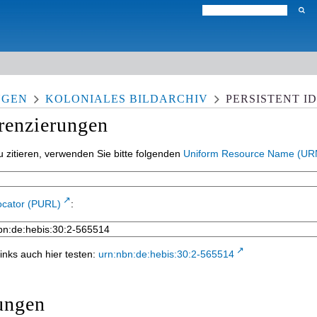
NGEN
KOLONIALES BILDARCHIV
PERSISTENT I
erenzierungen
 zitieren, verwenden Sie bitte folgenden
Uniform Resource Name (UR
ocator (PURL)
:
inks auch hier testen:
urn:nbn:de:hebis:30:2-565514
ungen