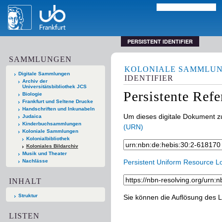
PERSISTENT IDENTIFIER
SAMMLUNGEN
KOLONIALE SAMMLU
Digitale Sammlungen
IDENTIFIER
Archiv der
Universitätsbibliothek JCS
Persistente Ref
Biologie
Frankfurt und Seltene Drucke
Handschriften und Inkunabeln
Um dieses digitale Dokument zu
Judaica
Kinderbuchsammlungen
(URN)
Koloniale Sammlungen
Kolonialbibliothek
Koloniales Bildarchiv
Musik und Theater
Nachlässe
Persistent Uniform Resource L
INHALT
Struktur
Sie können die Auflösung des L
LISTEN