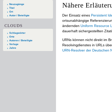
Nähere Erläuter
Neuzugänge
Titel
Ort
Der Einsatz eines
Persistent Ide
Autor / Beteiligte
ortsunabhängige Referenzierun
CLOUDS
ändernden
Uniform Resource L
dauerhaft sichergestellten Zitat
Schlagwörter
Orte
URNs können nicht direkt im B
Autoren / Beteiligte
Verlage
Resolvingdienstes in URLs übers
Jahre
URN-Resolver der Deutschen Na