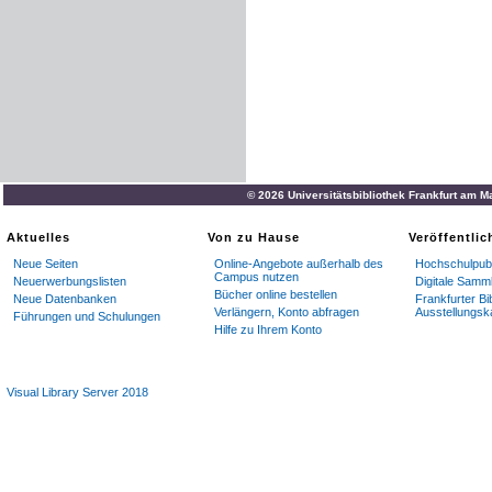
© 2026 Universitätsbibliothek Frankfurt am M
Aktuelles
Von zu Hause
Veröffentli
Neue Seiten
Online-Angebote außerhalb des
Hochschulpubl
Campus nutzen
Neuerwerbungslisten
Digitale Samm
Bücher online bestellen
Neue Datenbanken
Frankfurter Bi
Verlängern, Konto abfragen
Ausstellungsk
Führungen und Schulungen
Hilfe zu Ihrem Konto
Visual Library Server 2018