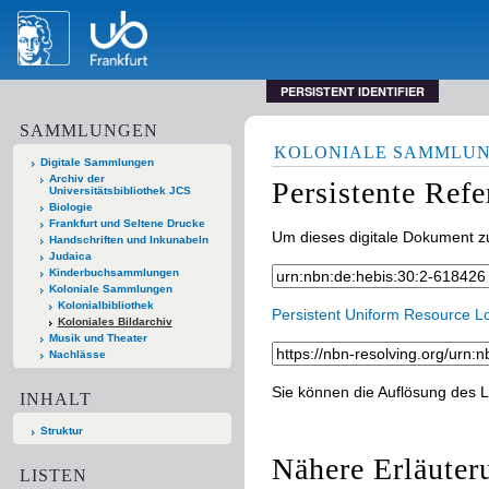
PERSISTENT IDENTIFIER
SAMMLUNGEN
KOLONIALE SAMMLU
Digitale Sammlungen
Archiv der
Persistente Ref
Universitätsbibliothek JCS
Biologie
Frankfurt und Seltene Drucke
Um dieses digitale Dokument zu
Handschriften und Inkunabeln
Judaica
Kinderbuchsammlungen
Koloniale Sammlungen
Kolonialbibliothek
Persistent Uniform Resource L
Koloniales Bildarchiv
Musik und Theater
Nachlässe
Sie können die Auflösung des L
INHALT
Struktur
Nähere Erläuter
LISTEN