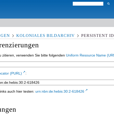
NGEN
KOLONIALES BILDARCHIV
PERSISTENT I
erenzierungen
 zitieren, verwenden Sie bitte folgenden
Uniform Resource Name (UR
ocator (PURL)
:
inks auch hier testen:
urn:nbn:de:hebis:30:2-618426
ungen