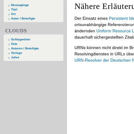
Nähere Erläuter
Neuzugänge
Titel
Ort
Der Einsatz eines
Persistent Ide
Autor / Beteiligte
ortsunabhängige Referenzierun
CLOUDS
ändernden
Uniform Resource L
dauerhaft sichergestellten Zitat
Schlagwörter
Orte
URNs können nicht direkt im B
Autoren / Beteiligte
Verlage
Resolvingdienstes in URLs übers
Jahre
URN-Resolver der Deutschen Na