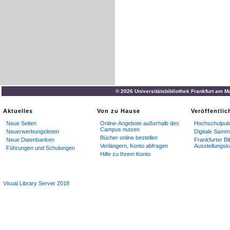
© 2026 Universitätsbibliothek Frankfurt am M
Aktuelles
Von zu Hause
Veröffentli
Neue Seiten
Online-Angebote außerhalb des
Hochschulpubl
Campus nutzen
Neuerwerbungslisten
Digitale Samm
Bücher online bestellen
Neue Datenbanken
Frankfurter Bi
Verlängern, Konto abfragen
Ausstellungsk
Führungen und Schulungen
Hilfe zu Ihrem Konto
Visual Library Server 2018