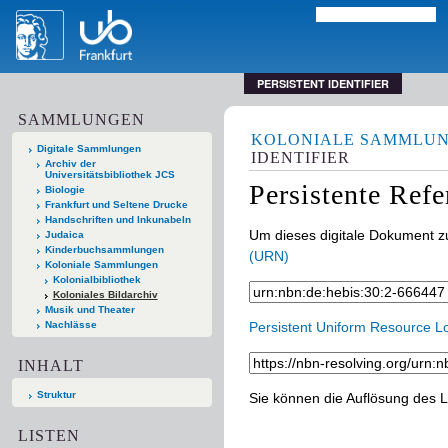
PERSISTENT IDENTIFIER
SAMMLUNGEN
KOLONIALE SAMMLU
Digitale Sammlungen
IDENTIFIER
Archiv der
Universitätsbibliothek JCS
Persistente Ref
Biologie
Frankfurt und Seltene Drucke
Handschriften und Inkunabeln
Um dieses digitale Dokument zu
Judaica
Kinderbuchsammlungen
(URN)
Koloniale Sammlungen
Kolonialbibliothek
Koloniales Bildarchiv
Musik und Theater
Nachlässe
Persistent Uniform Resource L
INHALT
Struktur
Sie können die Auflösung des L
LISTEN