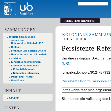
PERSISTENT IDENTIFIER
SAMMLUNGEN
KOLONIALE SAMMLU
Digitale Sammlungen
IDENTIFIER
Archiv der
Universitätsbibliothek JCS
Persistente Ref
Biologie
Frankfurt und Seltene Drucke
Handschriften und Inkunabeln
Um dieses digitale Dokument zu
Judaica
Kinderbuchsammlungen
(URN)
Koloniale Sammlungen
Kolonialbibliothek
Koloniales Bildarchiv
Musik und Theater
Nachlässe
Persistent Uniform Resource L
INHALT
Struktur
Sie können die Auflösung des L
LISTEN