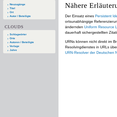
Nähere Erläuter
Neuzugänge
Titel
Ort
Der Einsatz eines
Persistent Ide
Autor / Beteiligte
ortsunabhängige Referenzierun
CLOUDS
ändernden
Uniform Resource L
dauerhaft sichergestellten Zitat
Schlagwörter
Orte
URNs können nicht direkt im B
Autoren / Beteiligte
Verlage
Resolvingdienstes in URLs übers
Jahre
URN-Resolver der Deutschen Na