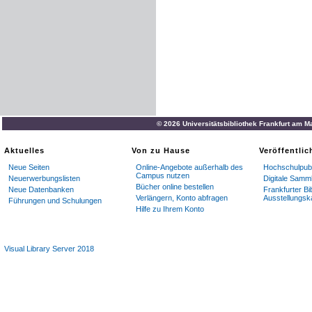
© 2026 Universitätsbibliothek Frankfurt am M
Aktuelles
Von zu Hause
Veröffentli
Neue Seiten
Online-Angebote außerhalb des
Hochschulpubl
Campus nutzen
Neuerwerbungslisten
Digitale Samm
Bücher online bestellen
Neue Datenbanken
Frankfurter Bi
Verlängern, Konto abfragen
Ausstellungsk
Führungen und Schulungen
Hilfe zu Ihrem Konto
Visual Library Server 2018