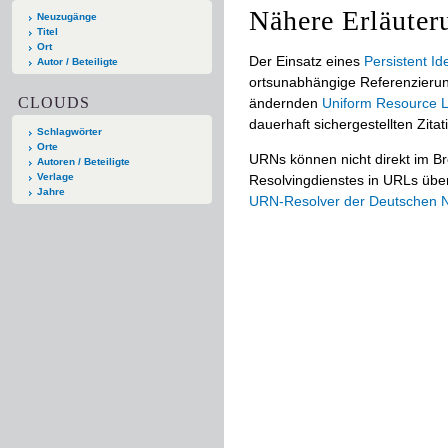
Nähere Erläuter
Neuzugänge
Titel
Ort
Der Einsatz eines
Persistent Ide
Autor / Beteiligte
ortsunabhängige Referenzierun
CLOUDS
ändernden
Uniform Resource L
dauerhaft sichergestellten Zitat
Schlagwörter
Orte
URNs können nicht direkt im B
Autoren / Beteiligte
Verlage
Resolvingdienstes in URLs übers
Jahre
URN-Resolver der Deutschen Na