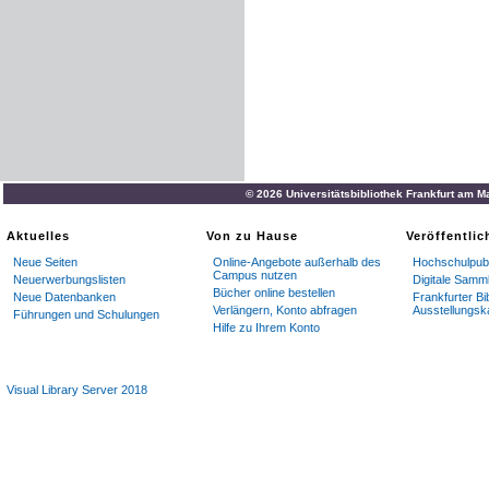
© 2026 Universitätsbibliothek Frankfurt am M
Aktuelles
Von zu Hause
Veröffentli
Neue Seiten
Online-Angebote außerhalb des
Hochschulpubl
Campus nutzen
Neuerwerbungslisten
Digitale Samm
Bücher online bestellen
Neue Datenbanken
Frankfurter Bi
Verlängern, Konto abfragen
Ausstellungsk
Führungen und Schulungen
Hilfe zu Ihrem Konto
Visual Library Server 2018