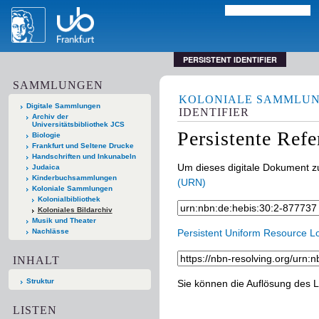
PERSISTENT IDENTIFIER
SAMMLUNGEN
KOLONIALE SAMMLU
Digitale Sammlungen
IDENTIFIER
Archiv der
Universitätsbibliothek JCS
Persistente Ref
Biologie
Frankfurt und Seltene Drucke
Handschriften und Inkunabeln
Um dieses digitale Dokument zu
Judaica
Kinderbuchsammlungen
(URN)
Koloniale Sammlungen
Kolonialbibliothek
Koloniales Bildarchiv
Musik und Theater
Nachlässe
Persistent Uniform Resource L
INHALT
Struktur
Sie können die Auflösung des L
LISTEN