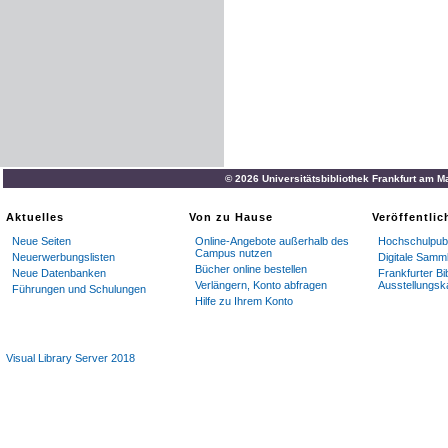
© 2026 Universitätsbibliothek Frankfurt am M
Aktuelles
Von zu Hause
Veröffentli
Neue Seiten
Online-Angebote außerhalb des
Hochschulpubl
Campus nutzen
Neuerwerbungslisten
Digitale Samm
Bücher online bestellen
Neue Datenbanken
Frankfurter Bi
Verlängern, Konto abfragen
Ausstellungsk
Führungen und Schulungen
Hilfe zu Ihrem Konto
Visual Library Server 2018