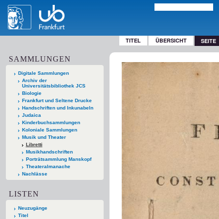
TITEL
ÜBERSICHT
SEITE
SAMMLUNGEN
Digitale Sammlungen
Archiv der
Universitätsbibliothek JCS
Biologie
Frankfurt und Seltene Drucke
Handschriften und Inkunabeln
Judaica
Kinderbuchsammlungen
Koloniale Sammlungen
Musik und Theater
Libretti
Musikhandschriften
Porträtsammlung Manskopf
Theateralmanache
Nachlässe
LISTEN
Neuzugänge
Titel