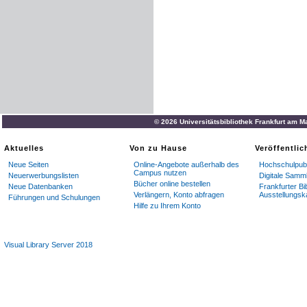
© 2026 Universitätsbibliothek Frankfurt am M
Aktuelles
Von zu Hause
Veröffentli
Neue Seiten
Online-Angebote außerhalb des
Hochschulpubl
Campus nutzen
Neuerwerbungslisten
Digitale Samm
Bücher online bestellen
Neue Datenbanken
Frankfurter Bi
Verlängern, Konto abfragen
Ausstellungsk
Führungen und Schulungen
Hilfe zu Ihrem Konto
Visual Library Server 2018