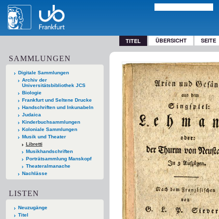
ÜBERSICHT
SEITE
TITEL
SAMMLUNGEN
Digitale Sammlungen
Archiv der
Universitätsbibliothek JCS
Biologie
Frankfurt und Seltene Drucke
Handschriften und Inkunabeln
Judaica
Kinderbuchsammlungen
Koloniale Sammlungen
Musik und Theater
Libretti
Musikhandschriften
Porträtsammlung Manskopf
Theateralmanache
Nachlässe
LISTEN
Neuzugänge
Titel