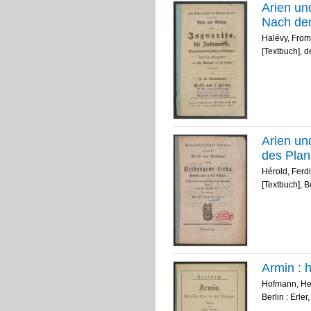
Arien un
Nach dem
Halévy, From
[Textbuch], d
Arien un
des Plana
Hérold, Ferd
[Textbuch], B
Armin : 
Hofmann, He
Berlin : Erler