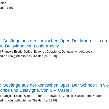
colas
erlin, 1807
d Gesänge aus der komischen Oper: Der Maurer : in drei
nd Delavigne von Louis Angely
l-François-Esprit
;
Scribe, Eugène
;
Delavigne, Germain
;
Angely, Louis
erlin : Königsstädtisches Theater, [ca. 1830]
d Gesänge aus der komischen Oper: Der Schnee : in vie
ribe und Delavigne, von I. F. Castelli
l-François-Esprit
;
Scribe, Eugène
;
Delavigne, Germain
;
Castelli, Ignaz Franz
erlin : Königsstädtisches Theater, [ca. 1830]