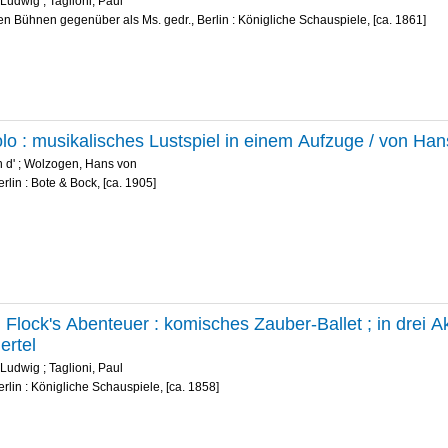
r Ludwig
;
Taglioni, Paul
en Bühnen gegenüber als Ms. gedr., Berlin : Königliche Schauspiele, [ca. 1861]
olo : musikalisches Lustspiel in einem Aufzuge / von Ha
 d'
;
Wolzogen, Hans von
erlin : Bote & Bock, [ca. 1905]
d Flock's Abenteuer : komisches Zauber-Ballet ; in drei A
ertel
r Ludwig
;
Taglioni, Paul
erlin : Königliche Schauspiele, [ca. 1858]