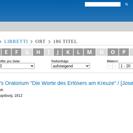
LIBRETTI
ORT
186
TITEL
E
F
G
H
I
J
K
L
M
N
O
P
effer pro Seite:
Reihenfolge:
Blättern:
's Oratorium "Die Worte des Erlösers am Kreuze" / [Jos
ph
Augsburg, 1812