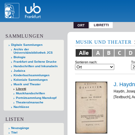
LIBRETTI
ORT
SAMMLUNGEN
MUSIK UND THEATER
Digitale Sammlungen
Archiv der
Alle
A
B
C
D
Universitätsbibliothek JCS
Biologie
Frankfurt und Seltene Drucke
Sortieren nach:
Tr
Handschriften und Inkunabeln
Judaica
Kinderbuchsammlungen
Koloniale Sammlungen
J. Haydn
Musik und Theater
Libretti
Haydn, Jose
Musikhandschriften
[Textbuch], 
Porträtsammlung Manskopf
Theateralmanache
Nachlässe
LISTEN
Neuzugänge
Titel