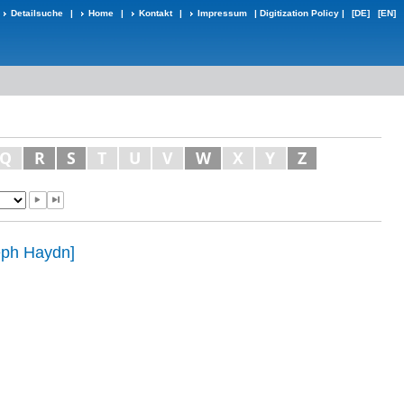
Detailsuche
|
Home
|
Kontakt
|
Impressum
|
Digitization Policy
|
[DE]
[EN]
Q
R
S
T
U
V
W
X
Y
Z
eph Haydn]