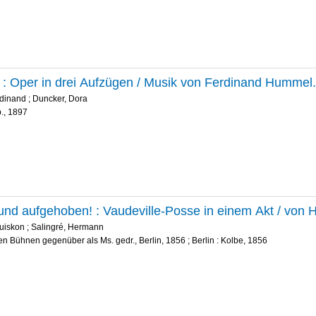
͏̈ : Oper in drei Aufzügen / Musik von Ferdinand Humme
dinand
;
Duncker, Dora
p., 1897
und aufgehoben! : Vaudeville-Posse in einem Akt / von H
uiskon
;
Salingré, Hermann
en Bühnen gegenüber als Ms. gedr., Berlin, 1856 ; Berlin : Kolbe, 1856