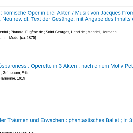
z : komische Oper in drei Akten / Musik von Jacques From
 Neu rev. dt. Text der Gesänge, mit Angabe des Inhalts 
ental
;
Planard, Eugène de
;
Saint-Georges, Henri de
;
Mendel, Hermann
erlin : Mode, [ca. 1875]
ósbaroness : Operette in 3 Akten ; nach einem Motiv Pe
;
Grünbaum, Fritz
. Harmonie, 1919
oder Träumen und Erwachen : phantastisches Ballet ; in 3