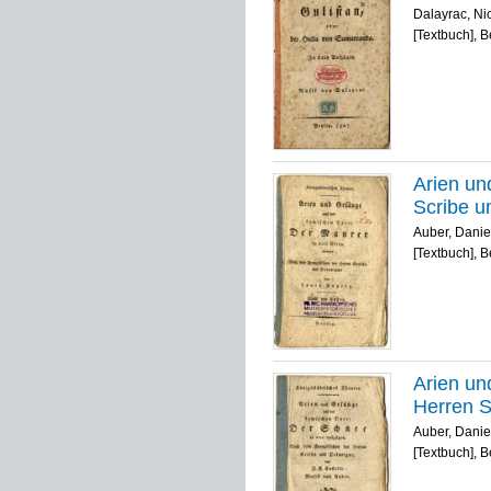
Dalayrac, Ni
[Textbuch], B
Arien un
Scribe u
Auber, Danie
[Textbuch], B
Arien un
Herren Sc
Auber, Danie
[Textbuch], B