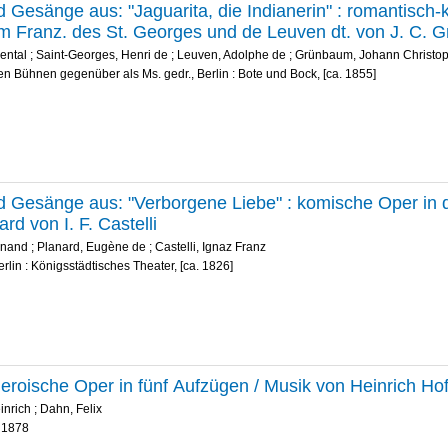
d Gesänge aus: "Jaguarita, die Indianerin" : romantisch
 Franz. des St. Georges und de Leuven dt. von J. C. 
ental
;
Saint-Georges, Henri de
;
Leuven, Adolphe de
;
Grünbaum, Johann Christo
en Bühnen gegenüber als Ms. gedr., Berlin : Bote und Bock, [ca. 1855]
d Gesänge aus: "Verborgene Liebe" : komische Oper in 
rd von I. F. Castelli
inand
;
Planard, Eugène de
;
Castelli, Ignaz Franz
erlin : Königsstädtisches Theater, [ca. 1826]
heroische Oper in fünf Aufzügen / Musik von Heinrich H
inrich
;
Dahn, Felix
, 1878