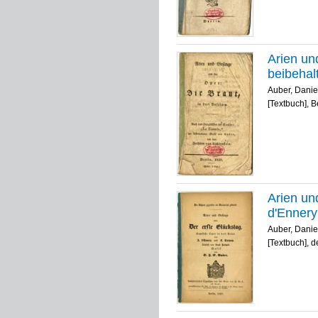
Arien un
beibehal
Auber, Danie
[Textbuch], B
Arien un
d'Ennery
Auber, Danie
[Textbuch], 