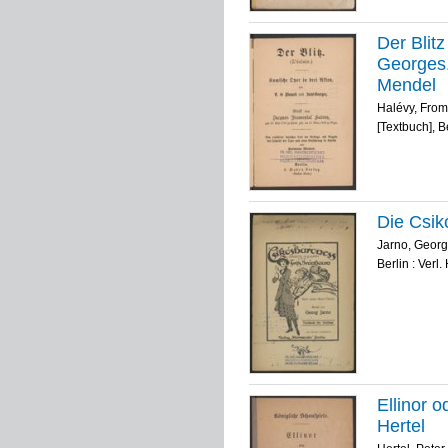
Der Blit
Georges.
Mendel
Halévy, From
[Textbuch], B
Die Csik
Jarno, Georg
Berlin : Verl
Ellinor 
Hertel