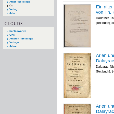
Autor / Beteiligte
Ort
Ein alter
Verlag
von Th. 
Jahr
Hauptner, Th
[Textbuch], d
CLOUDS
Schlagwörter
Orte
Autoren / Beteiligte
Verlage
Jahre
Arien un
Dalayrac
Dalayrac, Ni
[Textbuch], B
Arien un
Dalayrac