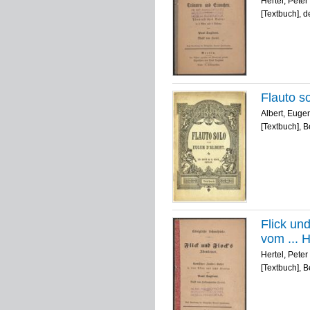
Hertel, Pete
[Textbuch], d
Flauto s
Albert, Eugen
[Textbuch], B
Flick un
vom ... H
Hertel, Pete
[Textbuch], B