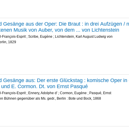
d Gesänge aus der Oper: Die Braut : in drei Aufzügen / 
tenen Musik von Auber, von dem ... von Lichtenstein
l-François-Esprit
;
Scribe, Eugène
;
Lichtenstein, Karl August Ludwig von
erlin, 1829
d Gesänge aus: Der erste Glückstag : komische Oper in dr
 und E. Cormon. Dt. von Ernst Pasqué
l-François-Esprit
;
Ennery, Adolphe d'
;
Cormon, Eugène
;
Pasqué, Ernst
den Bühnen gegenüber als Ms. gedr., Berlin : Bote und Bock, 1868