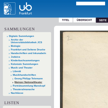
TITEL
ÜBERSICHT
SEITE
SAMMLUNGEN
Digitale Sammlungen
Archiv der
Universitätsbibliothek JCS
Biologie
Frankfurt und Seltene Drucke
Handschriften und Inkunabeln
Judaica
Kinderbuchsammlungen
Koloniale Sammlungen
Musik und Theater
Libretti
Musikhandschriften
Georg Philipp Telemann
Mainzer Nationaltheater
Porträtsammlung Manskopf
Theateralmanache
Nachlässe
LISTEN