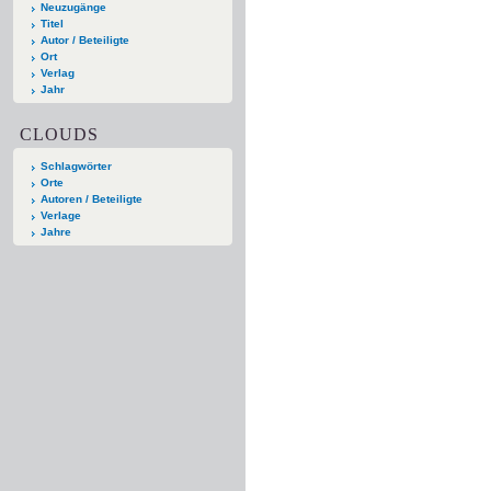
Neuzugänge
Titel
Autor / Beteiligte
Ort
Verlag
Jahr
CLOUDS
Schlagwörter
Orte
Autoren / Beteiligte
Verlage
Jahre