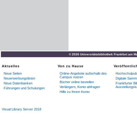
© 2026 Universitätsbibliothek Frankfurt am M
Aktuelles
Von zu Hause
Veröffentli
Neue Seiten
Online-Angebote außerhalb des
Hochschulpubl
Campus nutzen
Neuerwerbungslisten
Digitale Samm
Bücher online bestellen
Neue Datenbanken
Frankfurter Bi
Verlängern, Konto abfragen
Ausstellungsk
Führungen und Schulungen
Hilfe zu Ihrem Konto
Visual Library Server 2018