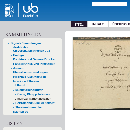
INHALT
ÜBERSICH
TITEL
SAMMLUNGEN
Digitale Sammlungen
Archiv der
Universitätsbibliothek JCS
Biologie
Frankfurt und Seltene Drucke
Handschriften und Inkunabeln
Judaica
Kinderbuchsammlungen
Koloniale Sammlungen
Musik und Theater
Libretti
Musikhandschriften
Georg Philipp Telemann
Mainzer Nationaltheater
Porträtsammlung Manskopf
Theateralmanache
Nachlässe
LISTEN