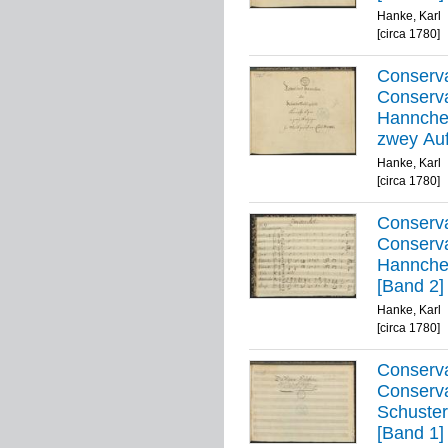
Hanke, Karl
[circa 1780]
Conservat
Conserva
Hannchen
zwey Auf
Hanke, Karl
[circa 1780]
Conservat
Conserva
Hannchen
[Band 2]
Hanke, Karl
[circa 1780]
Conservat
Conserva
Schuster
[Band 1]