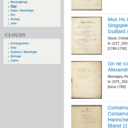
Neuzugänge
Titel
Autor / Beteiligte
Ort
Mus Hs Op
Verlag
Jahr
Singspie
Guillard 
CLOUDS
Gluck, Christ
In: {227_20
Schlagwörter
Orte
[1790-1792]
Autoren / Beteiligte
Verlage
Jahre
On ne s'
Alexandr
Monsigny, Pi
In: {375_20
[circa 1780]
Conservat
Conserva
Hannchen
[Band 1]