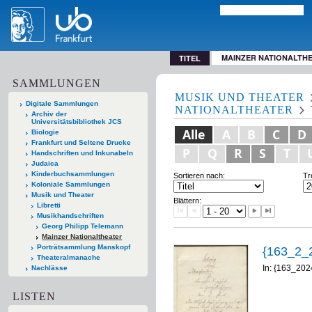
MAINZER NATIONALTH
TITEL
SAMMLUNGEN
MUSIK UND THEATER
Digitale Sammlungen
NATIONALTHEATER
Archiv der
Universitätsbibliothek JCS
Alle
A
B
C
D
Biologie
Frankfurt und Seltene Drucke
P
Q
R
S
T
Handschriften und Inkunabeln
Judaica
Kinderbuchsammlungen
Sortieren nach:
Tr
Koloniale Sammlungen
Musik und Theater
Blättern:
Libretti
Musikhandschriften
Georg Philipp Telemann
Mainzer Nationaltheater
Porträtsammlung Manskopf
{163_2_
Theateralmanache
In: {163_20
Nachlässe
LISTEN