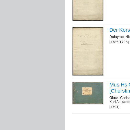
Der Korsa
Dalayrac, Ni
[1785-1795]
Mus Hs O
[Chorst
Gluck, Christ
Karl Alexand
[1791]