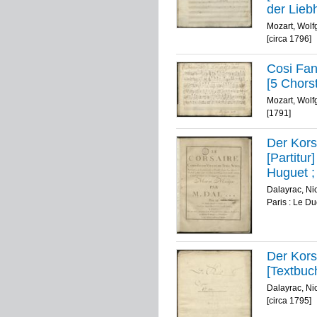
der Lieb
Mozart, Wol
[circa 1796]
Cosi Fan
[5 Chors
Mozart, Wol
[1791]
Der Kors
[Partitur]
Huguet ;
Dalayrac, Ni
Paris : Le Du
Der Kors
[Textbuc
Dalayrac, Ni
[circa 1795]