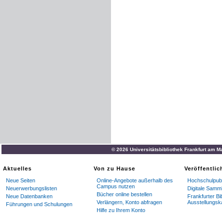
© 2026 Universitätsbibliothek Frankfurt am M
Aktuelles
Von zu Hause
Veröffentli
Neue Seiten
Online-Angebote außerhalb des
Hochschulpubl
Campus nutzen
Neuerwerbungslisten
Digitale Samm
Bücher online bestellen
Neue Datenbanken
Frankfurter Bi
Verlängern, Konto abfragen
Ausstellungsk
Führungen und Schulungen
Hilfe zu Ihrem Konto