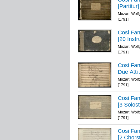
[Partitur
Mozart, Wol
[1791]
Cosi Fan
[20 Inst
Mozart, Wol
[1791]
Cosi Fan
Due Atti
Mozart, Wol
[1791]
Cosi Fan
[3 Solos
Mozart, Wol
[1791]
Cosi Fan
[2 Chors