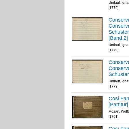
Umlauf, Igna
[1779]
Conservat
Conserva
Schuster
[Band 2]
Umlauf, Igna
[1779]
Conservat
Conserva
Schuster
Umlauf, Igna
[1779]
Cosi Fan
[Partitur
Mozart, Wol
[1791]
Cosi Fan