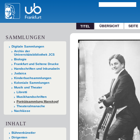
ÜBERSICHT
SEITE
TITEL
SAMMLUNGEN
Digitale Sammlungen
Archiv der
Universitätsbibliothek JCS
Biologie
Frankfurt und Seltene Drucke
Handschriften und Inkunabeln
Judaica
Kinderbuchsammlungen
Koloniale Sammlungen
Musik und Theater
Libretti
Musikhandschriften
Porträtsammlung Manskopf
Theateralmanache
Nachlässe
INHALT
Bühnenkünstler
Dirigenten