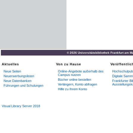
© 2026 Universitätsbibliothek Frankfurt am M
Aktuelles
Von zu Hause
Veröffentli
Neue Seiten
Online-Angebote außerhalb des
Hochschulpubl
Campus nutzen
Neuerwerbungslisten
Digitale Samm
Bücher online bestellen
Neue Datenbanken
Frankfurter Bi
Verlängern, Konto abfragen
Ausstellungsk
Führungen und Schulungen
Hilfe zu Ihrem Konto
Visual Library Server 2018