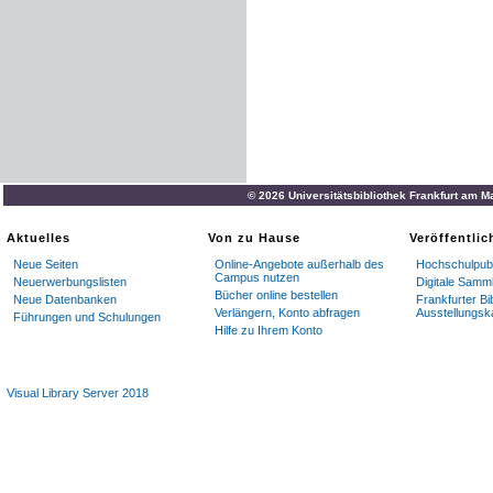
© 2026 Universitätsbibliothek Frankfurt am M
Aktuelles
Von zu Hause
Veröffentli
Neue Seiten
Online-Angebote außerhalb des
Hochschulpubl
Campus nutzen
Neuerwerbungslisten
Digitale Samm
Bücher online bestellen
Neue Datenbanken
Frankfurter Bi
Verlängern, Konto abfragen
Ausstellungsk
Führungen und Schulungen
Hilfe zu Ihrem Konto
Visual Library Server 2018