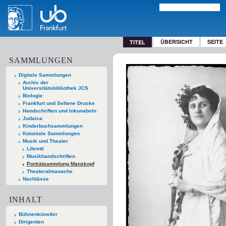
ÜBERSICHT
SEITE
TITEL
SAMMLUNGEN
Digitale Sammlungen
Archiv der
Universitätsbibliothek JCS
Biologie
Frankfurt und Seltene Drucke
Handschriften und Inkunabeln
Judaica
Kinderbuchsammlungen
Koloniale Sammlungen
Musik und Theater
Libretti
Musikhandschriften
Porträtsammlung Manskopf
Theateralmanache
Nachlässe
INHALT
Bühnenkünstler
Dirigenten