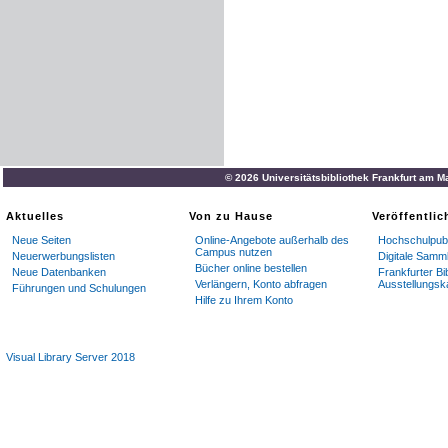
© 2026 Universitätsbibliothek Frankfurt am M
Aktuelles
Von zu Hause
Veröffentli
Neue Seiten
Online-Angebote außerhalb des
Hochschulpubl
Campus nutzen
Neuerwerbungslisten
Digitale Samm
Bücher online bestellen
Neue Datenbanken
Frankfurter Bi
Verlängern, Konto abfragen
Ausstellungsk
Führungen und Schulungen
Hilfe zu Ihrem Konto
Visual Library Server 2018