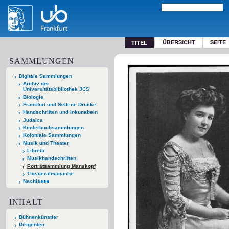
ÜBERSICHT
SEITE
TITEL
SAMMLUNGEN
Digitale Sammlungen
Archiv der
Universitätsbibliothek JCS
Biologie
Frankfurt und Seltene Drucke
Handschriften und Inkunabeln
Judaica
Kinderbuchsammlungen
Koloniale Sammlungen
Musik und Theater
Libretti
Musikhandschriften
Porträtsammlung Manskopf
Theateralmanache
Nachlässe
INHALT
Bühnenkünstler
Dirigenten