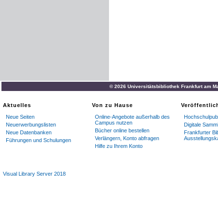
© 2026 Universitätsbibliothek Frankfurt am M
Aktuelles
Von zu Hause
Veröffentli
Neue Seiten
Online-Angebote außerhalb des
Hochschulpubl
Campus nutzen
Neuerwerbungslisten
Digitale Samm
Bücher online bestellen
Neue Datenbanken
Frankfurter Bi
Verlängern, Konto abfragen
Ausstellungsk
Führungen und Schulungen
Hilfe zu Ihrem Konto
Visual Library Server 2018