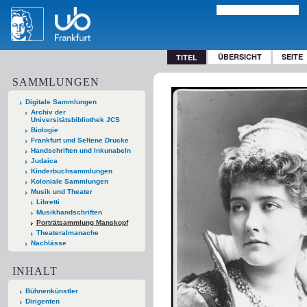
ÜBERSICHT
SEITE
TITEL
SAMMLUNGEN
Digitale Sammlungen
Archiv der
Universitätsbibliothek JCS
Biologie
Frankfurt und Seltene Drucke
Handschriften und Inkunabeln
Judaica
Kinderbuchsammlungen
Koloniale Sammlungen
Musik und Theater
Libretti
Musikhandschriften
Porträtsammlung Manskopf
Theateralmanache
Nachlässe
INHALT
Bühnenkünstler
Dirigenten