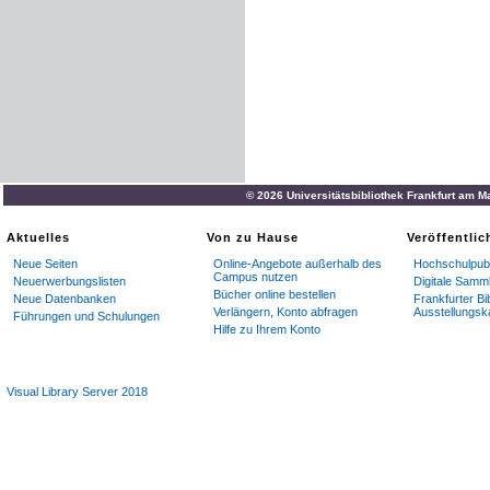
© 2026 Universitätsbibliothek Frankfurt am M
Aktuelles
Von zu Hause
Veröffentli
Neue Seiten
Online-Angebote außerhalb des
Hochschulpubl
Campus nutzen
Neuerwerbungslisten
Digitale Samm
Bücher online bestellen
Neue Datenbanken
Frankfurter Bi
Verlängern, Konto abfragen
Ausstellungsk
Führungen und Schulungen
Hilfe zu Ihrem Konto
Visual Library Server 2018