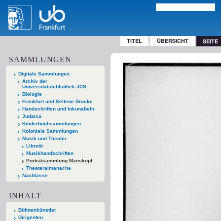
TITEL
ÜBERSICHT
SEITE
SAMMLUNGEN
Digitale Sammlungen
Archiv der
Universitätsbibliothek JCS
Biologie
Frankfurt und Seltene Drucke
Handschriften und Inkunabeln
Judaica
Kinderbuchsammlungen
Koloniale Sammlungen
Musik und Theater
Libretti
Musikhandschriften
Porträtsammlung Manskopf
Theateralmanache
Nachlässe
INHALT
Bühnenkünstler
Dirigenten