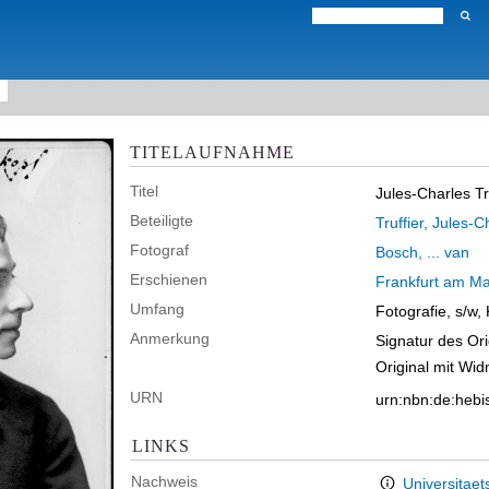
TITELAUFNAHME
Titel
Jules-Charles Tru
Beteiligte
Truffier, Jules-C
Fotograf
Bosch, ... van
Erschienen
Frankfurt am Ma
Umfang
Fotografie, s/w,
Anmerkung
Signatur des Or
Original mit Wi
URN
urn:nbn:de:heb
LINKS
Nachweis
Universitaet