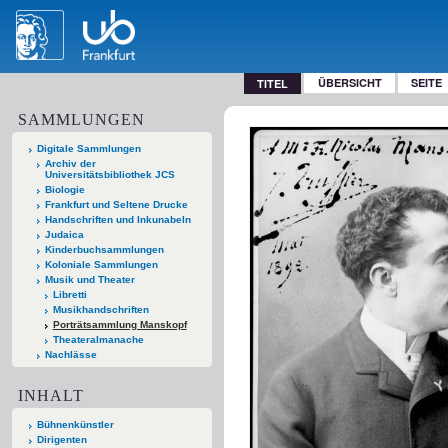
ÜBERSICHT
SEITE
TITEL
SAMMLUNGEN
Digitale Sammlungen
Archiv der
Universitätsbibliothek JCS
Biologie
Frankfurt und Seltene Drucke
Handschriften und Inkunabeln
Judaica
Kinderbuchsammlungen
Koloniale Sammlungen
Musik und Theater
Libretti
Musikhandschriften
Porträtsammlung Manskopf
Theateralmanache
Nachlässe
INHALT
Bühnenkünstler
Dirigenten