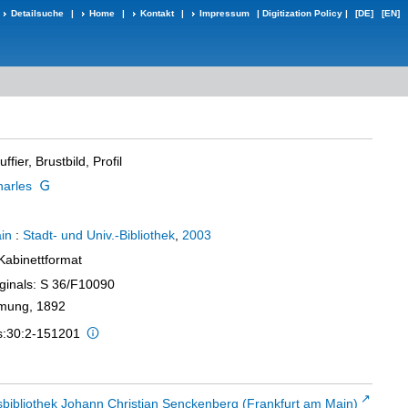
Detailsuche
|
Home
|
Kontakt
|
Impressum
|
Digitization Policy
|
[DE]
[EN]
ffier, Brustbild, Profil
harles
in
:
Stadt- und Univ.-Bibliothek
,
2003
 Kabinettformat
iginals: S 36/F10090
dmung, 1892
is:30:2-151201
sbibliothek Johann Christian Senckenberg (Frankfurt am Main)