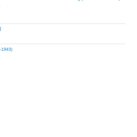
t
]
6-1943)