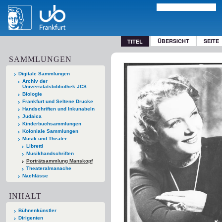
ÜBERSICHT
SEITE
TITEL
SAMMLUNGEN
Digitale Sammlungen
Archiv der
Universitätsbibliothek JCS
Biologie
Frankfurt und Seltene Drucke
Handschriften und Inkunabeln
Judaica
Kinderbuchsammlungen
Koloniale Sammlungen
Musik und Theater
Libretti
Musikhandschriften
Porträtsammlung Manskopf
Theateralmanache
Nachlässe
INHALT
Bühnenkünstler
Dirigenten