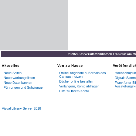
© 2026 Universitätsbibliothek Frankfurt am M
Aktuelles
Von zu Hause
Veröffentli
Neue Seiten
Online-Angebote außerhalb des
Hochschulpubl
Campus nutzen
Neuerwerbungslisten
Digitale Samm
Bücher online bestellen
Neue Datenbanken
Frankfurter Bi
Verlängern, Konto abfragen
Ausstellungsk
Führungen und Schulungen
Hilfe zu Ihrem Konto
Visual Library Server 2018