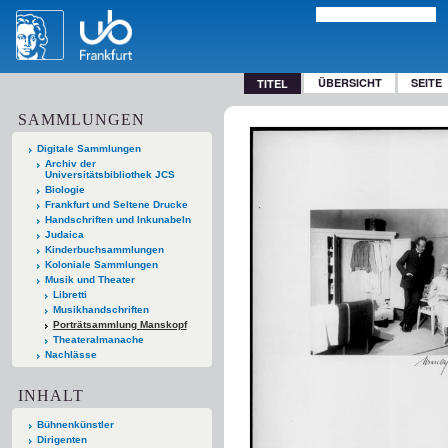
ÜBERSICHT
SEITE
TITEL
SAMMLUNGEN
Digitale Sammlungen
Archiv der
Universitätsbibliothek JCS
Biologie
Frankfurt und Seltene Drucke
Handschriften und Inkunabeln
Judaica
Kinderbuchsammlungen
Koloniale Sammlungen
Musik und Theater
Libretti
Musikhandschriften
Porträtsammlung Manskopf
Theateralmanache
Nachlässe
INHALT
Bühnenkünstler
Dirigenten