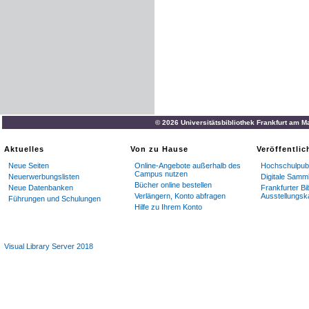
© 2026 Universitätsbibliothek Frankfurt am M
Aktuelles
Von zu Hause
Veröffentli
Neue Seiten
Online-Angebote außerhalb des
Hochschulpubl
Campus nutzen
Neuerwerbungslisten
Digitale Samm
Bücher online bestellen
Neue Datenbanken
Frankfurter Bi
Verlängern, Konto abfragen
Ausstellungsk
Führungen und Schulungen
Hilfe zu Ihrem Konto
Visual Library Server 2018