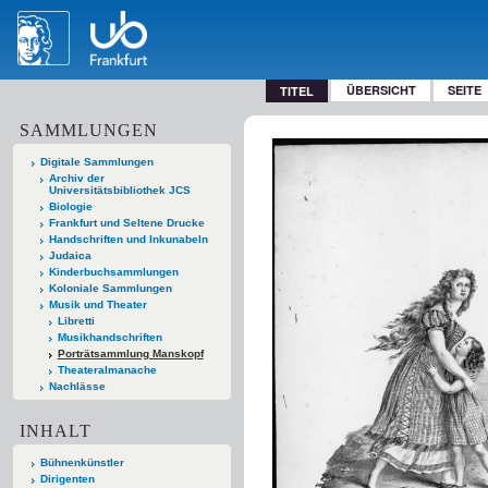
ÜBERSICHT
SEITE
TITEL
SAMMLUNGEN
Digitale Sammlungen
Archiv der
Universitätsbibliothek JCS
Biologie
Frankfurt und Seltene Drucke
Handschriften und Inkunabeln
Judaica
Kinderbuchsammlungen
Koloniale Sammlungen
Musik und Theater
Libretti
Musikhandschriften
Porträtsammlung Manskopf
Theateralmanache
Nachlässe
INHALT
Bühnenkünstler
Dirigenten