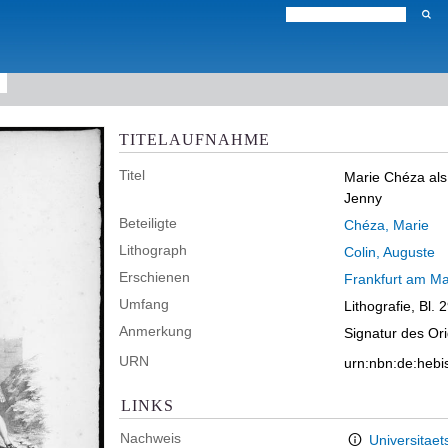
TITELAUFNAHME
Titel
Marie Chéza als 
Jenny
Beteiligte
Chéza, Marie
Lithograph
Colin, Auguste
Erschienen
Frankfurt am Ma
Umfang
Lithografie, Bl. 
Anmerkung
Signatur des Or
URN
urn:nbn:de:heb
LINKS
Nachweis
Universitaet