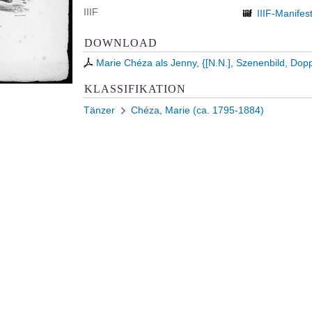
IIIF
IIIF-Manifes
DOWNLOAD
Marie Chéza als Jenny, {[N.N.], Szenenbild, Dop
KLASSIFIKATION
Tänzer
Chéza, Marie (ca. 1795-1884)