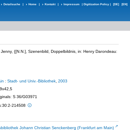
Detailsuche
|
Home
|
Kontakt
|
Impressum
|
Digitization Policy
|
[DE]
[EN]
Jenny, {[N.N.], Szenenbild, Doppelbildnis, in: Henry Darondeau:
in
:
Stadt- und Univ.-Bibliothek
,
2003
29x42,5
iginals: S 36/G03971
is:30:2-214508
sbibliothek Johann Christian Senckenberg (Frankfurt am Main)