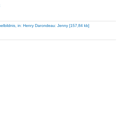
t
pelbildnis, in: Henry Darondeau: Jenny
[
157,84 kb
]