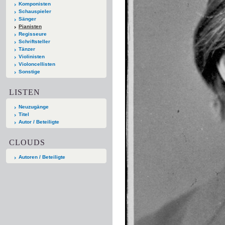
Komponisten
Schauspieler
Sänger
Pianisten
Regisseure
Schriftsteller
Tänzer
Violinisten
Violoncellisten
Sonstige
LISTEN
Neuzugänge
Titel
Autor / Beteiligte
CLOUDS
Autoren / Beteiligte