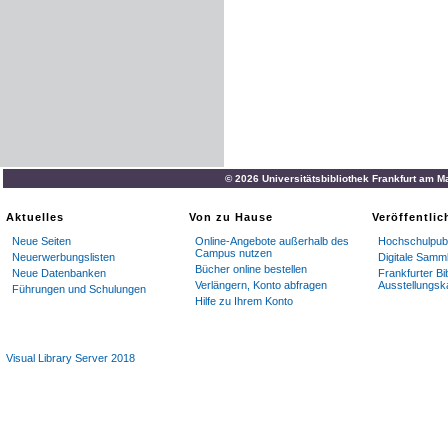
© 2026 Universitätsbibliothek Frankfurt am M
Aktuelles
Von zu Hause
Veröffentli
Neue Seiten
Online-Angebote außerhalb des
Hochschulpubl
Campus nutzen
Neuerwerbungslisten
Digitale Samm
Bücher online bestellen
Neue Datenbanken
Frankfurter Bi
Verlängern, Konto abfragen
Ausstellungsk
Führungen und Schulungen
Hilfe zu Ihrem Konto
Visual Library Server 2018