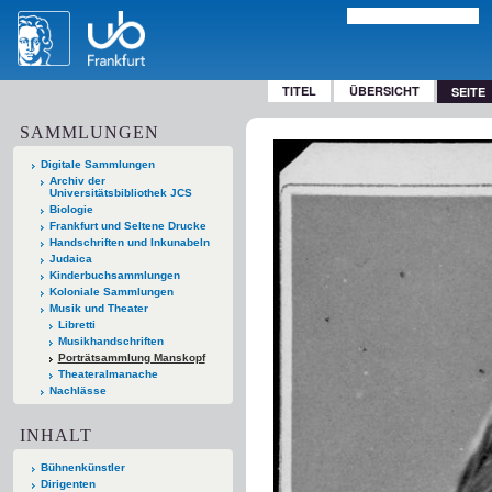
TITEL
ÜBERSICHT
SEITE
SAMMLUNGEN
Digitale Sammlungen
Archiv der
Universitätsbibliothek JCS
Biologie
Frankfurt und Seltene Drucke
Handschriften und Inkunabeln
Judaica
Kinderbuchsammlungen
Koloniale Sammlungen
Musik und Theater
Libretti
Musikhandschriften
Porträtsammlung Manskopf
Theateralmanache
Nachlässe
INHALT
Bühnenkünstler
Dirigenten