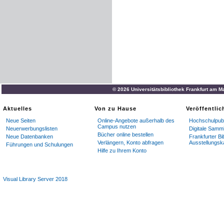
© 2026 Universitätsbibliothek Frankfurt am M
Aktuelles
Von zu Hause
Veröffentli
Neue Seiten
Online-Angebote außerhalb des
Hochschulpubl
Campus nutzen
Neuerwerbungslisten
Digitale Samm
Bücher online bestellen
Neue Datenbanken
Frankfurter Bi
Verlängern, Konto abfragen
Ausstellungsk
Führungen und Schulungen
Hilfe zu Ihrem Konto
Visual Library Server 2018