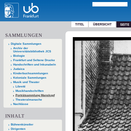
TITEL
ÜBERSICHT
SEITE
SAMMLUNGEN
Digitale Sammlungen
Archiv der
Universitätsbibliothek JCS
Biologie
Frankfurt und Seltene Drucke
Handschriften und Inkunabeln
Judaica
Kinderbuchsammlungen
Koloniale Sammlungen
Musik und Theater
Libretti
Musikhandschriften
Porträtsammlung Manskopf
Theateralmanache
Nachlässe
INHALT
Bühnenkünstler
Dirigenten