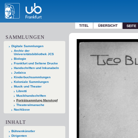
TITEL
ÜBERSICHT
SEITE
SAMMLUNGEN
Digitale Sammlungen
Archiv der
Universitätsbibliothek JCS
Biologie
Frankfurt und Seltene Drucke
Handschriften und Inkunabeln
Judaica
Kinderbuchsammlungen
Koloniale Sammlungen
Musik und Theater
Libretti
Musikhandschriften
Porträtsammlung Manskopf
Theateralmanache
Nachlässe
INHALT
Bühnenkünstler
Dirigenten