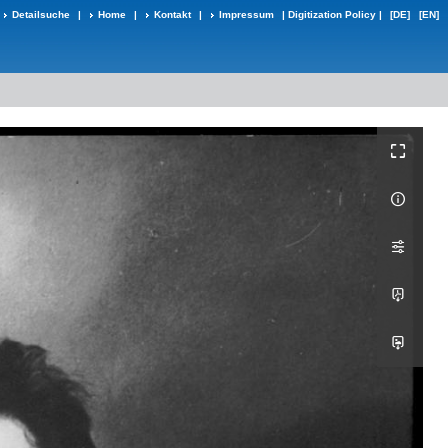
Detailsuche
|
Home
|
Kontakt
|
Impressum
|
Digitization Policy
|
[DE]
[EN]