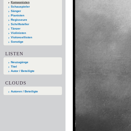
Komponisten
Schauspieler
Sänger
Pianisten
Regisseure
Schriftsteller
Tänzer
Violinisten
Violoncellisten
Sonstige
LISTEN
Neuzugänge
Titel
Autor / Beteiligte
CLOUDS
Autoren / Beteiligte