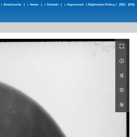
Detailsuche
|
Home
|
Kontakt
|
Impressum
|
Digitization Policy
|
[DE]
[EN]