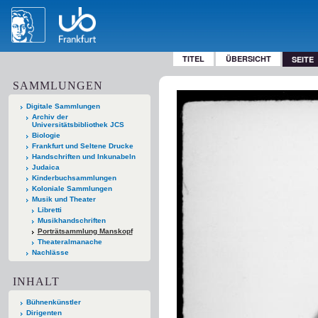
TITEL
ÜBERSICHT
SEITE
SAMMLUNGEN
Digitale Sammlungen
Archiv der
Universitätsbibliothek JCS
Biologie
Frankfurt und Seltene Drucke
Handschriften und Inkunabeln
Judaica
Kinderbuchsammlungen
Koloniale Sammlungen
Musik und Theater
Libretti
Musikhandschriften
Porträtsammlung Manskopf
Theateralmanache
Nachlässe
INHALT
Bühnenkünstler
Dirigenten