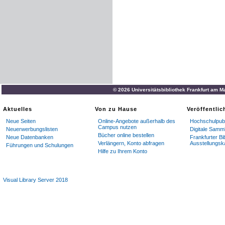
© 2026 Universitätsbibliothek Frankfurt am M
Aktuelles
Von zu Hause
Veröffentli
Neue Seiten
Online-Angebote außerhalb des
Hochschulpubl
Campus nutzen
Neuerwerbungslisten
Digitale Samm
Bücher online bestellen
Neue Datenbanken
Frankfurter Bi
Verlängern, Konto abfragen
Ausstellungsk
Führungen und Schulungen
Hilfe zu Ihrem Konto
Visual Library Server 2018