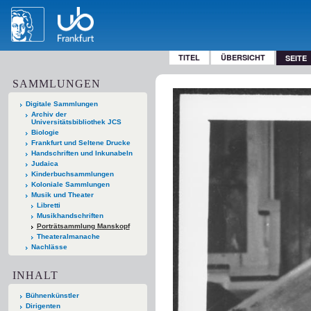
TITEL
ÜBERSICHT
SEITE
SAMMLUNGEN
Digitale Sammlungen
Archiv der
Universitätsbibliothek JCS
Biologie
Frankfurt und Seltene Drucke
Handschriften und Inkunabeln
Judaica
Kinderbuchsammlungen
Koloniale Sammlungen
Musik und Theater
Libretti
Musikhandschriften
Porträtsammlung Manskopf
Theateralmanache
Nachlässe
INHALT
Bühnenkünstler
Dirigenten