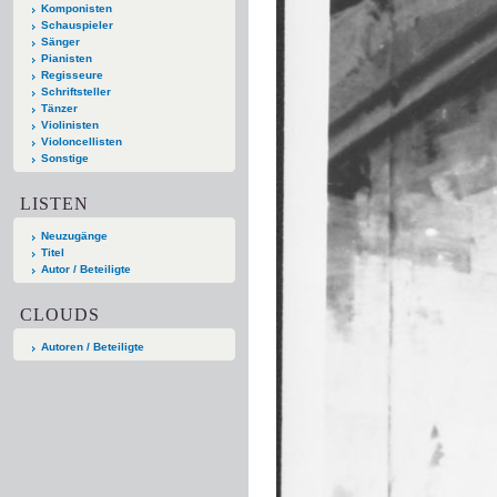
Komponisten
Schauspieler
Sänger
Pianisten
Regisseure
Schriftsteller
Tänzer
Violinisten
Violoncellisten
Sonstige
LISTEN
Neuzugänge
Titel
Autor / Beteiligte
CLOUDS
Autoren / Beteiligte