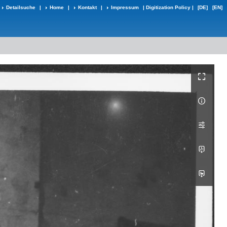
Detailsuche
|
Home
|
Kontakt
|
Impressum
|
Digitization Policy
|
[DE]
[EN]