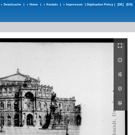
Detailsuche
|
Home
|
Kontakt
|
Impressum
|
Digitization Policy
|
[DE]
[EN]