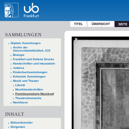
TITEL
ÜBERSICHT
SEITE
SAMMLUNGEN
Digitale Sammlungen
Archiv der
Universitätsbibliothek JCS
Biologie
Frankfurt und Seltene Drucke
Handschriften und Inkunabeln
Judaica
Kinderbuchsammlungen
Koloniale Sammlungen
Musik und Theater
Libretti
Musikhandschriften
Porträtsammlung Manskopf
Theateralmanache
Nachlässe
INHALT
Bühnenkünstler
Dirigenten