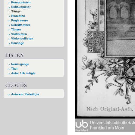
Komponisten
Schauspieler
Sänger
Pianisten
Regisseure
Schriftsteller
Tänzer
Violinisten
Violoncellisten
Sonstige
LISTEN
Neuzugänge
Titel
Autor / Beteiligte
CLOUDS
Autoren / Beteiligte