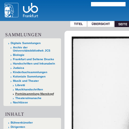
TITEL
ÜBERSICHT
SEITE
SAMMLUNGEN
Digitale Sammlungen
Archiv der
Universitätsbibliothek JCS
Biologie
Frankfurt und Seltene Drucke
Handschriften und Inkunabeln
Judaica
Kinderbuchsammlungen
Koloniale Sammlungen
Musik und Theater
Libretti
Musikhandschriften
Porträtsammlung Manskopf
Theateralmanache
Nachlässe
INHALT
Bühnenkünstler
Dirigenten