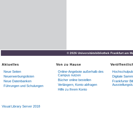
© 2026 Universitätsbibliothek Frankfurt am M
Aktuelles
Von zu Hause
Veröffentli
Neue Seiten
Online-Angebote außerhalb des
Hochschulpubl
Campus nutzen
Neuerwerbungslisten
Digitale Samm
Bücher online bestellen
Neue Datenbanken
Frankfurter Bi
Verlängern, Konto abfragen
Ausstellungsk
Führungen und Schulungen
Hilfe zu Ihrem Konto
Visual Library Server 2018