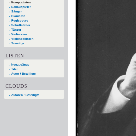
Komponisten
Schauspieler
Sänger
Pianisten
Regisseure
Schriftsteller
Tänzer
Violinisten
Violoncellisten
Sonstige
LISTEN
Neuzugänge
Titel
Autor / Beteiligte
CLOUDS
Autoren / Beteiligte