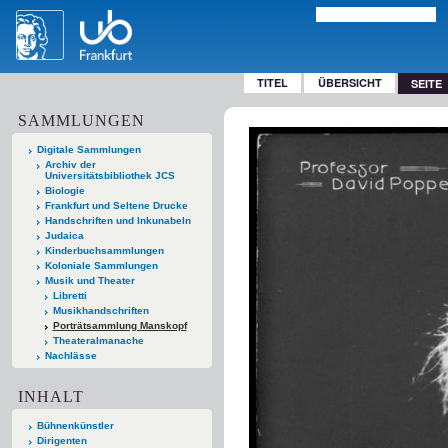
TITEL
ÜBERSICHT
SEITE
SAMMLUNGEN
Digitale Sammlungen
Archiv der
Universitätsbibliothek JCS
Biologie
Frankfurt und Seltene Drucke
Handschriften und Inkunabeln
Judaica
Kinderbuchsammlungen
Koloniale Sammlungen
Musik und Theater
Libretti
Musikhandschriften
Porträtsammlung Manskopf
Theateralmanache
Nachlässe
INHALT
Bühnenkünstler
Dirigenten