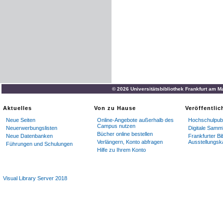
© 2026 Universitätsbibliothek Frankfurt am M
Aktuelles
Von zu Hause
Veröffentli
Neue Seiten
Online-Angebote außerhalb des
Hochschulpubl
Campus nutzen
Neuerwerbungslisten
Digitale Samm
Bücher online bestellen
Neue Datenbanken
Frankfurter Bi
Verlängern, Konto abfragen
Ausstellungsk
Führungen und Schulungen
Hilfe zu Ihrem Konto
Visual Library Server 2018